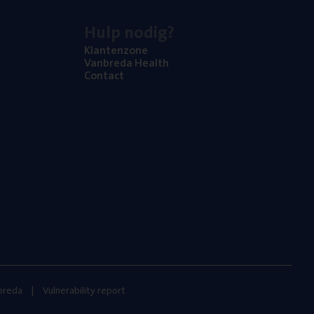
Hulp nodig?
Klan­ten­zo­ne
Van­b­re­da Health
Con­tact
nbreda
Vulnerability report