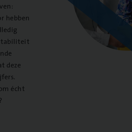
oven:
oor hebben
lledig
tabiliteit
ende
at deze
fers.
 om écht
?