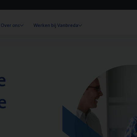
Over ons
Werken bij Vanbreda
e
e