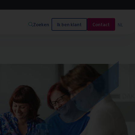
Zoeken
Ik ben klant
Contact
NL