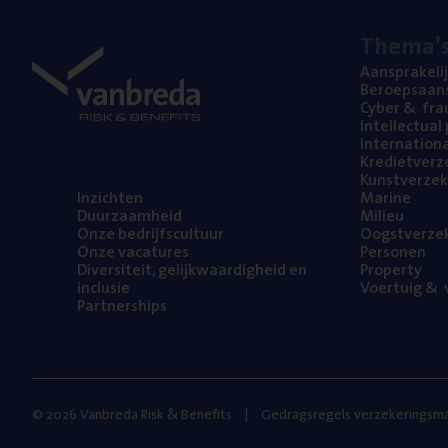
The­ma’
Aan­spra­ke­li
Beroeps­aan­s
Cyber
&
fra
Intel­lec­tu­a
Inter­na­ti­o­
Kre­diet­ver­z
Kunst­ver­ze­k
Inzich­ten
Mari­ne
Duur­zaam­heid
Mili­eu
Onze bedrijfs­cul­tuur
Oogst­ver­ze­
Onze vaca­tu­res
Per­so­nen
Diver­si­teit, gelijk­waar­dig­heid en
Pro­per­ty
inclusie
Voer­tuig
&
v
Part­ner­ships
© 2026 Vanbreda Risk & Benefits
Gedragsregels verzekeringsma