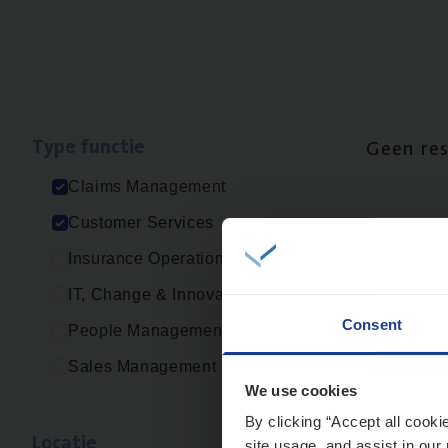
Type func­tie
Geen re
Claims Management
Customer Services
Insurance Operations
IT, Change & Innovation
Consent
People Management
Sales Management
We use cookies
By clicking “Accept all cooki
Loca­tie
site usage, and assist in our 