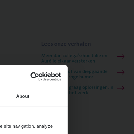
Lees onze verhalen
Meer dan collega’s: hoe Julie en
Aurélie elkaar versterken
Mathias houdt van diepgaande
dossiers én droge humor
Thalia zoekt graag oplossingen, in
games én op het werk
About
e site navigation, analyze