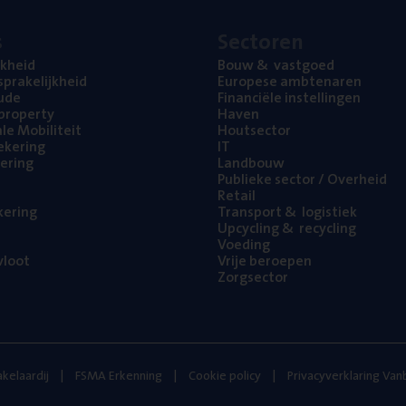
s
Sec­to­ren
jk­heid
Bouw
&
vastgoed
pra­ke­lijk­heid
Euro­pe­se ambtenaren
ude
Finan­ci­ë­le instellingen
l property
Haven
na­le Mobiliteit
Hout­sec­tor
e­ke­ring
IT
e­ring
Land­bouw
Publie­ke sec­tor / Overheid
Retail
ke­ring
Trans­port
&
logistiek
Upcy­cling
&
recycling
Voe­ding
loot
Vrije beroe­pen
Zorg­sec­tor
kelaardij
FSMA Erkenning
Cookie policy
Privacyverklaring Va