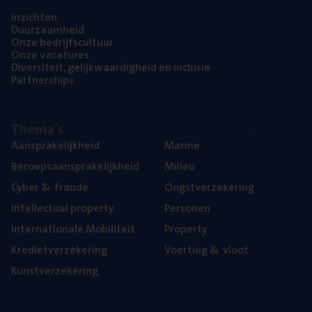
Inzich­ten
Duur­zaam­heid
Onze bedrijfs­cul­tuur
Onze vaca­tu­res
Diver­si­teit, gelijk­waar­dig­heid en inclusie
Part­ner­ships
The­ma’s
Aan­spra­ke­lijk­heid
Mari­ne
Beroeps­aan­spra­ke­lijk­heid
Mili­eu
Cyber
&
fraude
Oogst­ver­ze­ke­ring
Intel­lec­tu­al property
Per­so­nen
Inter­na­ti­o­na­le Mobiliteit
Pro­per­ty
Kre­diet­ver­ze­ke­ring
Voer­tuig
&
vloot
Kunst­ver­ze­ke­ring