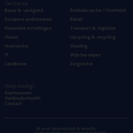
Sec­to­ren
Bouw
&
vastgoed
Publie­ke sec­tor / Overheid
Euro­pe­se ambtenaren
Retail
Finan­ci­ë­le instellingen
Trans­port
&
logistiek
Haven
Upcy­cling
&
recycling
Hout­sec­tor
Voe­ding
IT
Vrije beroe­pen
Land­bouw
Zorg­sec­tor
Hulp nodig?
Klan­ten­zo­ne
Van­b­re­da Health
Con­tact
© 2026 Vanbreda Risk & Benefits
Gedragsregels verzekeringsmakelaardij