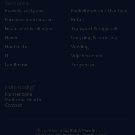
Sec­to­ren
Bouw
&
vastgoed
Publie­ke sec­tor / Overheid
Euro­pe­se ambtenaren
Retail
Finan­ci­ë­le instellingen
Trans­port
&
logistiek
Haven
Upcy­cling
&
recycling
Hout­sec­tor
Voe­ding
IT
Vrije beroe­pen
Land­bouw
Zorg­sec­tor
Hulp nodig?
Klan­ten­zo­ne
Van­b­re­da Health
Con­tact
© 2026 Vanbreda Risk & Benefits
Gedragsregels verzekeringsmakelaardij