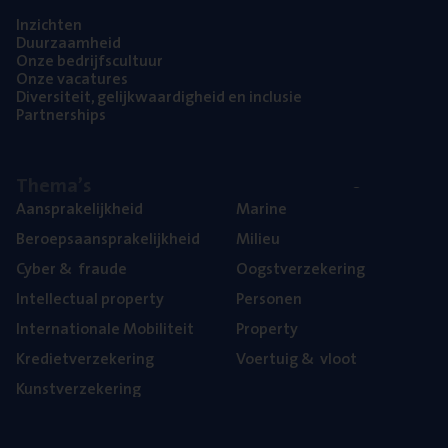
Inzich­ten
Duur­zaam­heid
Onze bedrijfs­cul­tuur
Onze vaca­tu­res
Diver­si­teit, gelijk­waar­dig­heid en inclusie
Part­ner­ships
The­ma’s
Aan­spra­ke­lijk­heid
Mari­ne
Beroeps­aan­spra­ke­lijk­heid
Mili­eu
Cyber
&
fraude
Oogst­ver­ze­ke­ring
Intel­lec­tu­al property
Per­so­nen
Inter­na­ti­o­na­le Mobiliteit
Pro­per­ty
Kre­diet­ver­ze­ke­ring
Voer­tuig
&
vloot
Kunst­ver­ze­ke­ring