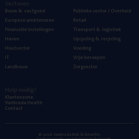
Sec­to­ren
Bouw
&
vastgoed
Publie­ke sec­tor / Overheid
Euro­pe­se ambtenaren
Retail
Finan­ci­ë­le instellingen
Trans­port
&
logistiek
Haven
Upcy­cling
&
recycling
Hout­sec­tor
Voe­ding
IT
Vrije beroe­pen
Land­bouw
Zorg­sec­tor
Hulp nodig?
Klan­ten­zo­ne
Van­b­re­da Health
Con­tact
© 2026 Vanbreda Risk & Benefits
Gedragsregels verzekeringsmakelaardij