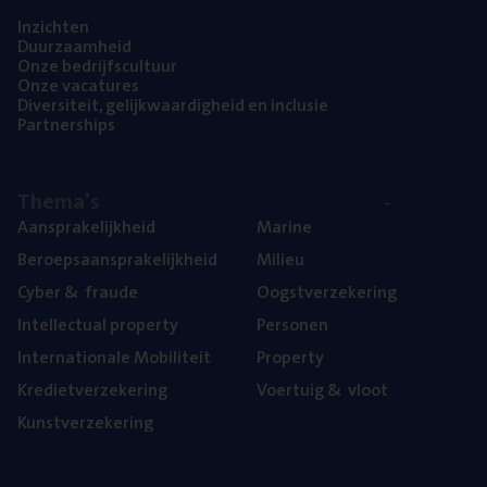
Inzich­ten
Duur­zaam­heid
Onze bedrijfs­cul­tuur
Onze vaca­tu­res
Diver­si­teit, gelijk­waar­dig­heid en inclusie
Part­ner­ships
The­ma’s
Aan­spra­ke­lijk­heid
Mari­ne
Beroeps­aan­spra­ke­lijk­heid
Mili­eu
Cyber
&
fraude
Oogst­ver­ze­ke­ring
Intel­lec­tu­al property
Per­so­nen
Inter­na­ti­o­na­le Mobiliteit
Pro­per­ty
Kre­diet­ver­ze­ke­ring
Voer­tuig
&
vloot
Kunst­ver­ze­ke­ring