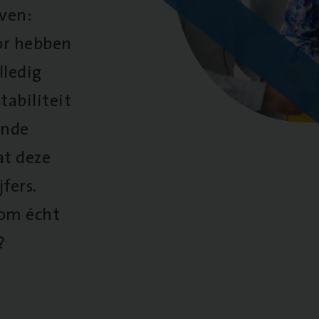
oven:
oor hebben
lledig
tabiliteit
ende
at deze
fers.
 om écht
?