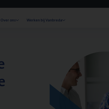
Over ons
Werken bij Vanbreda
e
e