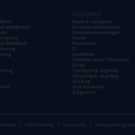
s
Sec­to­ren
jk­heid
Bouw
&
vastgoed
pra­ke­lijk­heid
Euro­pe­se ambtenaren
ude
Finan­ci­ë­le instellingen
l property
Haven
na­le Mobiliteit
Hout­sec­tor
e­ke­ring
IT
e­ring
Land­bouw
Publie­ke sec­tor / Overheid
Retail
ke­ring
Trans­port
&
logistiek
Upcy­cling
&
recycling
Voe­ding
loot
Vrije beroe­pen
Zorg­sec­tor
kelaardij
FSMA Erkenning
Cookie policy
Privacyverklaring Va