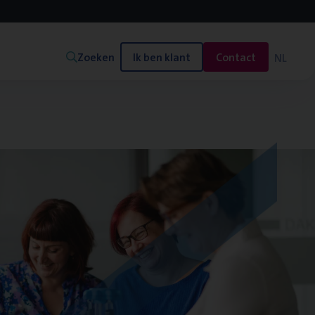
Zoeken
Ik ben klant
Contact
NL