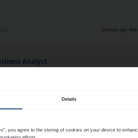
ten
Sorteer op: Ni
si­ness Analyst
hange & Innovation
twerpen
Details
1
2
es”, you agree to the storing of cookies on your device to enhanc
marketing efforts.