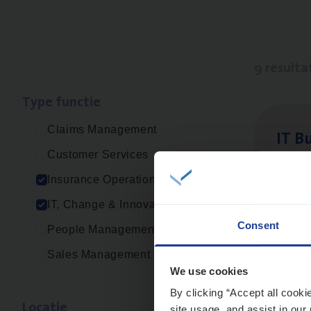
9 resulta
Type func­tie
Claims Management
IT
Bu
Customer Services
IT, C
Insurance Operations
An
IT, Change & Innovation
Consent
People Management
Sales Management
Vorige
We use cookies
By clicking “Accept all cooki
Loca­tie
site usage, and assist in our 