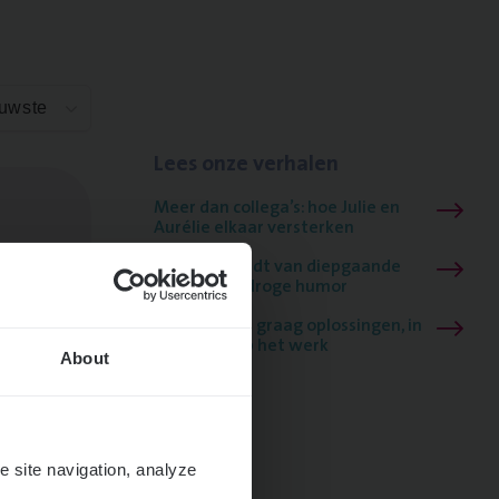
euwste
Lees onze verhalen
Meer dan collega’s: hoe Julie en
Aurélie elkaar versterken
Mathias houdt van diepgaande
dossiers én droge humor
Thalia zoekt graag oplossingen, in
games én op het werk
About
Volgende
e site navigation, analyze