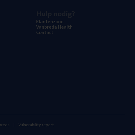
Hulp nodig?
Klan­ten­zo­ne
Van­b­re­da Health
Con­tact
nbreda
Vulnerability report