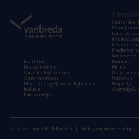
The­ma’
Aan­spra­ke­li
Beroeps­aan­s
Cyber
&
fra
Intel­lec­tu­a
Inter­na­ti­o­
Kre­diet­ver­z
Kunst­ver­ze­k
Inzich­ten
Mari­ne
Duur­zaam­heid
Mili­eu
Onze bedrijfs­cul­tuur
Oogst­ver­ze­
Onze vaca­tu­res
Per­so­nen
Diver­si­teit, gelijk­waar­dig­heid en
Pro­per­ty
inclusie
Voer­tuig
&
v
Part­ner­ships
© 2026 Vanbreda Risk & Benefits
Gedragsregels verzekeringsma