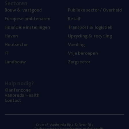
Sec­to­ren
Bouw
&
vastgoed
Publie­ke sec­tor / Overheid
Euro­pe­se ambtenaren
Retail
Finan­ci­ë­le instellingen
Trans­port
&
logistiek
Haven
Upcy­cling
&
recycling
Hout­sec­tor
Voe­ding
IT
Vrije beroe­pen
Land­bouw
Zorg­sec­tor
Hulp nodig?
Klan­ten­zo­ne
Van­b­re­da Health
Con­tact
© 2026 Vanbreda Risk & Benefits
Gedragsregels verzekeringsmakelaardij