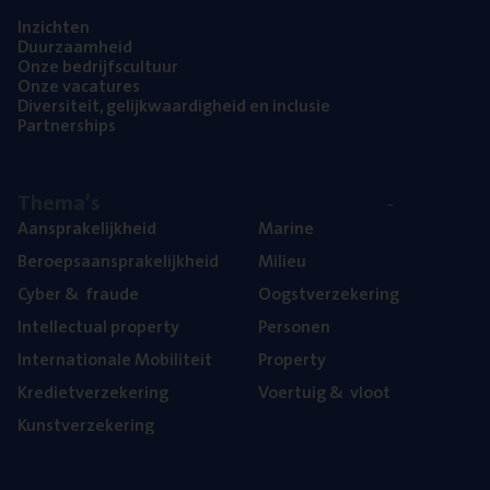
Inzich­ten
Duur­zaam­heid
Onze bedrijfs­cul­tuur
Onze vaca­tu­res
Diver­si­teit, gelijk­waar­dig­heid en inclusie
Part­ner­ships
The­ma’s
Aan­spra­ke­lijk­heid
Mari­ne
Beroeps­aan­spra­ke­lijk­heid
Mili­eu
Cyber
&
fraude
Oogst­ver­ze­ke­ring
Intel­lec­tu­al property
Per­so­nen
Inter­na­ti­o­na­le Mobiliteit
Pro­per­ty
Kre­diet­ver­ze­ke­ring
Voer­tuig
&
vloot
Kunst­ver­ze­ke­ring