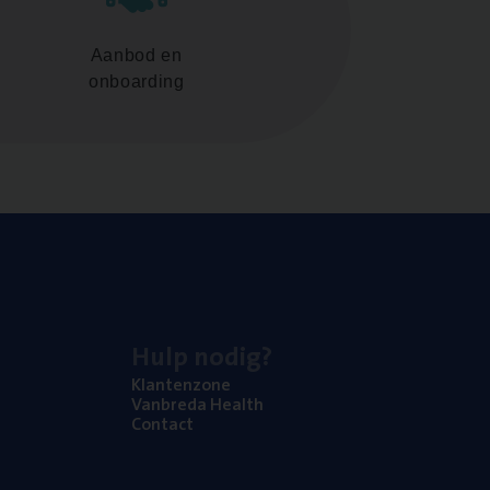
Aanbod en
onboarding
Hulp nodig?
Klan­ten­zo­ne
Van­b­re­da Health
Con­tact