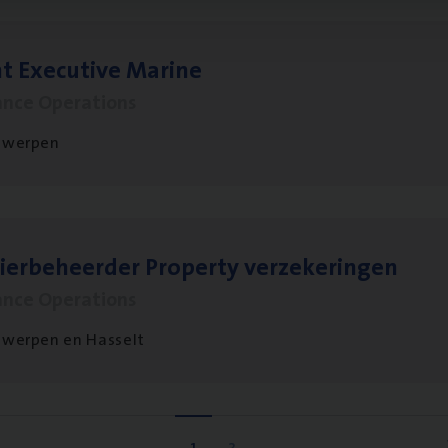
t Exe­cu­ti­ve Marine
ance Operations
twerpen
ier­be­heer­der Pro­per­ty verzekeringen
ance Operations
werpen en Hasselt
1
2