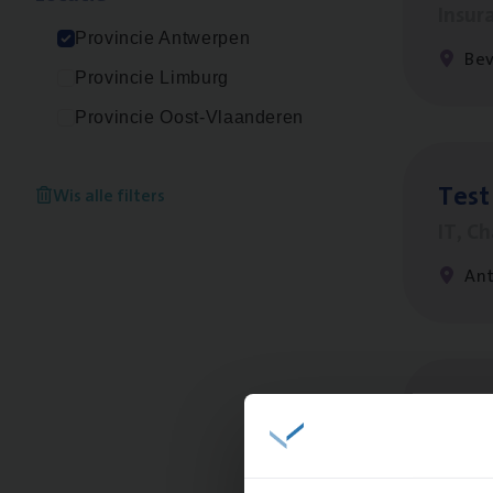
Insur
Provincie Antwerpen
Be
Provincie Limburg
Provincie Oost-Vlaanderen
Test
Wis alle filters
IT, C
An
Insu
Sale
An