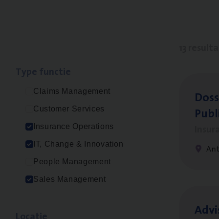
13 result
Type func­tie
Claims Management
Dos­s
Publ
Customer Services
Insur
Insurance Operations
IT, Change & Innovation
An
People Management
Sales Management
Advi
Loca­tie