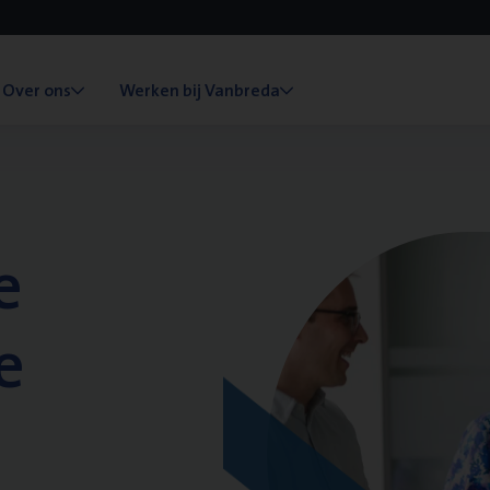
Over ons
Werken bij Vanbreda
e
e