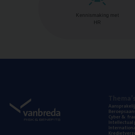
Kennismaking met
HR
The­ma’
Aan­spra­ke­li
Beroeps­aan­s
Cyber
&
fra
Intel­lec­tu­a
Inter­na­ti­o­
Kre­diet­ver­z