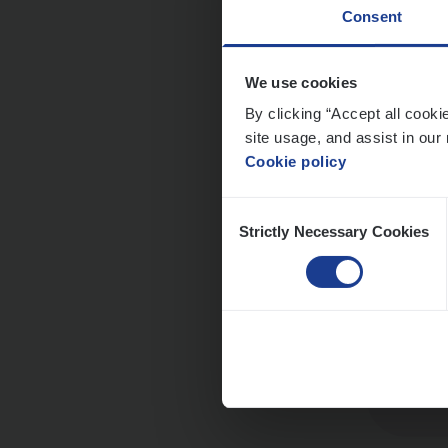
Consent
We use cookies
Cor­p
By clicking “Accept all cooki
site usage, and assist in our 
Sale
Cookie policy
An
Consent
Strictly Necessary Cookies
Selection
Busi
Peop
An