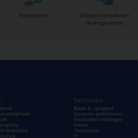
Assessment
Diepte-interview met
leidinggevende
s
Sec­to­ren
jk­heid
Bouw
&
vastgoed
pra­ke­lijk­heid
Euro­pe­se ambtenaren
ude
Finan­ci­ë­le instellingen
l property
Haven
na­le Mobiliteit
Hout­sec­tor
e­ke­ring
IT