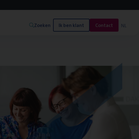
Zoeken
Ik ben klant
Contact
NL