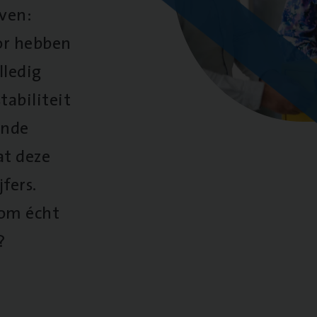
oven:
oor hebben
lledig
tabiliteit
ende
at deze
fers.
 om écht
?