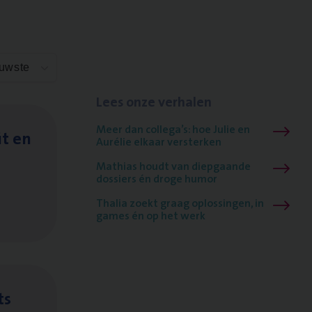
euwste
Lees onze verhalen
Meer dan collega’s: hoe Julie en
it en
Aurélie elkaar versterken
Mathias houdt van diepgaande
dossiers én droge humor
Thalia zoekt graag oplossingen, in
games én op het werk
ts