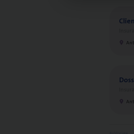
Clien
Insur
An
Dos­s
Insur
Ant
Vorige