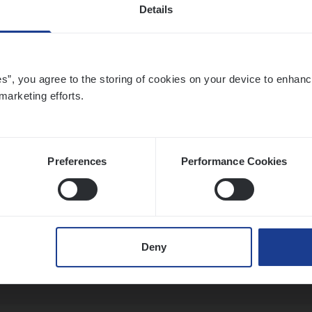
Details
o­ra­te Insu­ran­ce Bro­ker Property
es”, you agree to the storing of cookies on your device to enhanc
marketing efforts.
s Management
twerpen
Preferences
Performance Cookies
­ness Mana­ger Mari­ne Cargo
le Management, Sales Management
Deny
twerpen