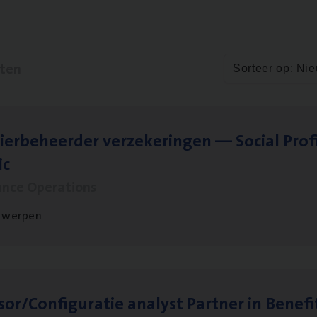
aten
Sorteer op: Ni
ier­be­heer­der ver­ze­ke­rin­gen — Soci­al Pro­f
ic
ance Operations
twerpen
sor/​Configuratie ana­lyst Part­ner in Benefi