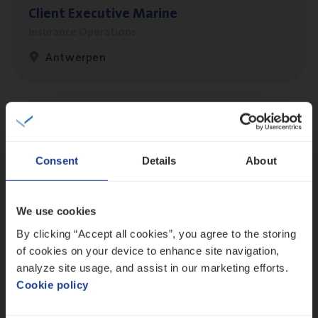
Client Exe­cu­ti­ve Marine
Insurance Operations
Antwerpen
Cus­to­mer Care Expert
Hospitalisatieverzekeringen
Consent
Details
About
Customer Services
Antwerpen
We use cookies
By clicking “Accept all cookies”, you agree to the storing
of cookies on your device to enhance site navigation,
Test Ana­lyst
analyze site usage, and assist in our marketing efforts.
IT, Change & Innovation
Cookie policy
Antwerpen