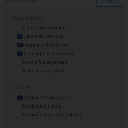
10 resultaten
Filters
Type func­tie
IT
Busi­ness Analyst
Claims Management
IT, Change & Innovation
Customer Services
Antwerpen
Insurance Operations
IT, Change & Innovation
People Management
(Agi­le)
IT
Pro­ject Manager
Sales Management
IT, Change & Innovation
Loca­tie
Antwerpen
Provincie Antwerpen
Provincie Limburg
Dos­sier­be­heer­der Gewaar­borgd Inkomen
Provincie Oost-Vlaanderen
Insurance Operations