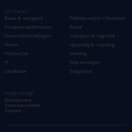
Sec­to­ren
Bouw
&
vastgoed
Publie­ke sec­tor / Overheid
Euro­pe­se ambtenaren
Retail
Finan­ci­ë­le instellingen
Trans­port
&
logistiek
Haven
Upcy­cling
&
recycling
Hout­sec­tor
Voe­ding
IT
Vrije beroe­pen
Land­bouw
Zorg­sec­tor
Hulp nodig?
Klan­ten­zo­ne
Van­b­re­da Health
Con­tact