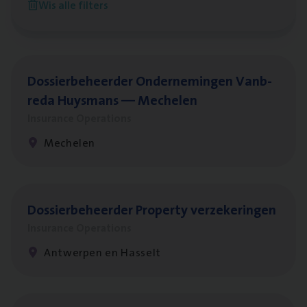
Wis alle filters
Antwerpen
Dos­sier­be­heer­der Onder­ne­min­gen Van­b­
re­da Huys­mans — Mechelen
Insurance Operations
Mechelen
Dos­sier­be­heer­der Pro­per­ty verzekeringen
Insurance Operations
Antwerpen en Hasselt