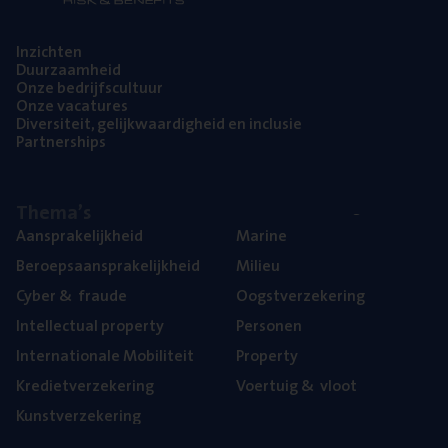
Inzich­ten
Duur­zaam­heid
Onze bedrijfs­cul­tuur
Onze vaca­tu­res
Diver­si­teit, gelijk­waar­dig­heid en inclusie
Part­ner­ships
The­ma’s
Aan­spra­ke­lijk­heid
Mari­ne
Beroeps­aan­spra­ke­lijk­heid
Mili­eu
Cyber
&
fraude
Oogst­ver­ze­ke­ring
Intel­lec­tu­al property
Per­so­nen
Inter­na­ti­o­na­le Mobiliteit
Pro­per­ty
Kre­diet­ver­ze­ke­ring
Voer­tuig
&
vloot
Kunst­ver­ze­ke­ring