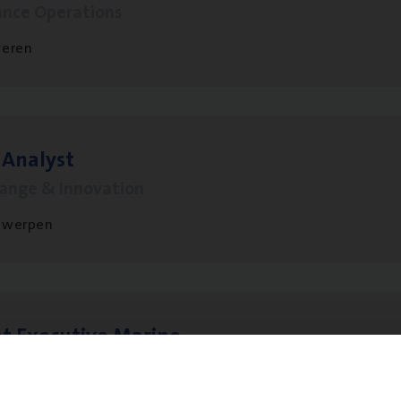
ance Operations
veren
 Ana­lyst
hange & Innovation
twerpen
t Exe­cu­ti­ve Marine
ance Operations
twerpen