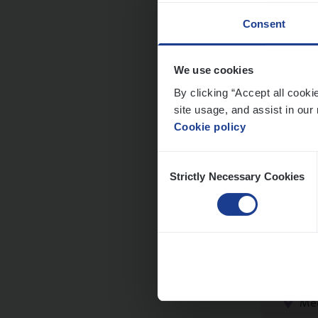
Consent
We use cookies
Dos­s
By clicking “Accept all cooki
Insur
site usage, and assist in our 
Cookie policy
Ant
Consent
Strictly Necessary Cookies
Selection
Dos­s
man
Insur
Me