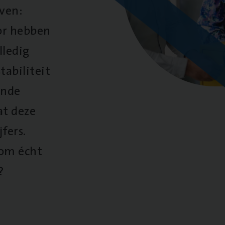
oven:
oor hebben
lledig
tabiliteit
ende
at deze
fers.
 om écht
?