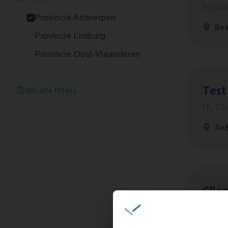
Insur
Provincie Antwerpen
Be
Provincie Limburg
Provincie Oost-Vlaanderen
Test
Wis alle filters
IT, C
An
Clien
Insur
An