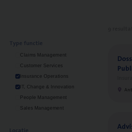
9 resulta
Type func­tie
Claims Management
Dos­s
Publ
Customer Services
Insur
Insurance Operations
IT, Change & Innovation
An
People Management
Sales Management
Advi
Loca­tie