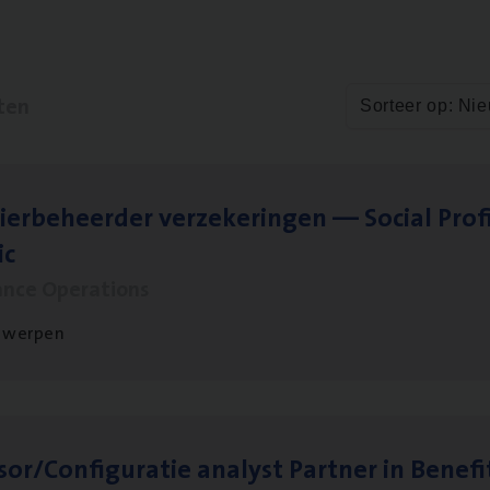
ten
Sorteer op: Ni
ier­be­heer­der ver­ze­ke­rin­gen — Soci­al Pro­f
ic
ance Operations
twerpen
sor/​Configuratie ana­lyst Part­ner in Benefi