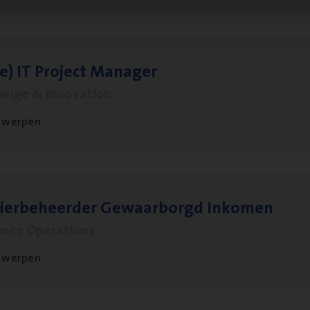
le)
IT
Pro­ject Manager
hange & Innovation
twerpen
sier­be­heer­der Gewaar­borgd Inkomen
ance Operations
twerpen