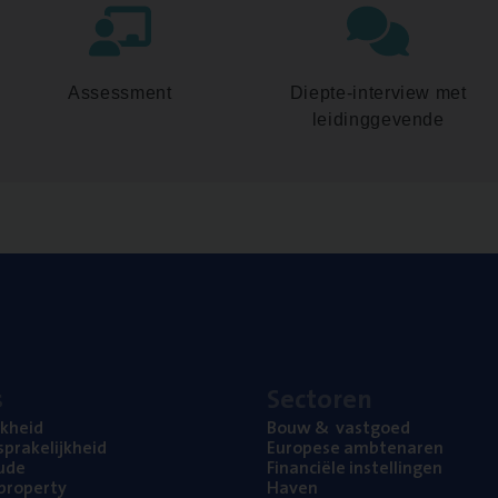
Assessment
Diepte-interview met
leidinggevende
s
Sec­to­ren
jk­heid
Bouw
&
vastgoed
pra­ke­lijk­heid
Euro­pe­se ambtenaren
ude
Finan­ci­ë­le instellingen
l property
Haven