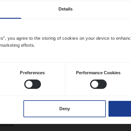
Details
ier­be­heer­der Pro­per­ty verzekeringen
es”, you agree to the storing of cookies on your device to enhanc
ance Operations
marketing efforts.
werpen en Hasselt
Preferences
Performance Cookies
ier­be­heer­der Onder­ne­min­gen Van­b­re­da 
s — Mechelen
Deny
ance Operations
chelen