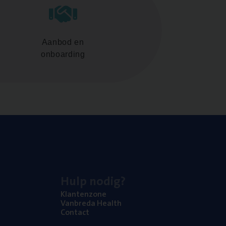
Aanbod en
onboarding
Hulp nodig?
Klan­ten­zo­ne
Van­b­re­da Health
Con­tact