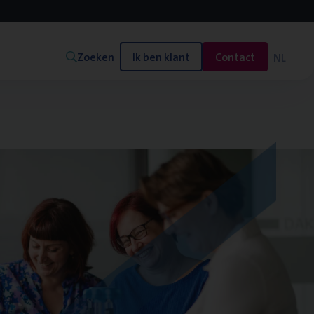
Zoeken
Ik ben klant
Contact
NL