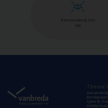
Kennismaking met
HR
The­ma’
Aan­spra­ke­li
Beroeps­aan­s
Cyber
&
fra
Intel­lec­tu­a