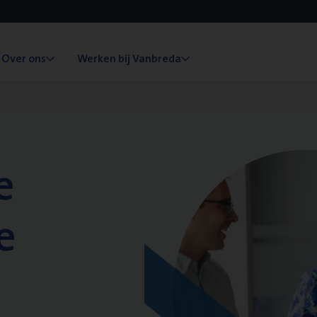
Over ons
Werken bij Vanbreda
e
e