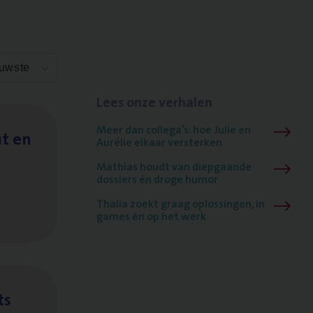
euwste
Lees onze verhalen
Meer dan collega’s: hoe Julie en
it en
Aurélie elkaar versterken
Mathias houdt van diepgaande
dossiers én droge humor
Thalia zoekt graag oplossingen, in
games én op het werk
ts