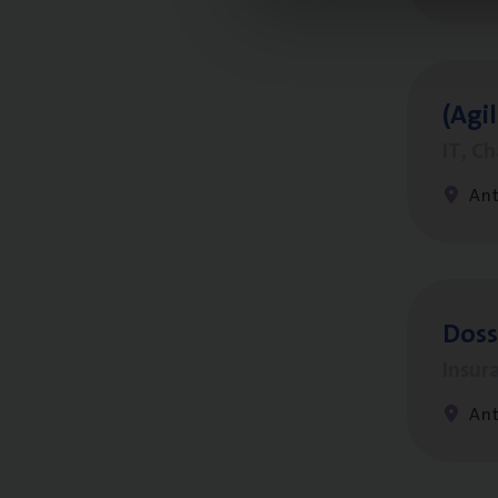
(Agi­
IT, C
An
Dos­
Insur
An