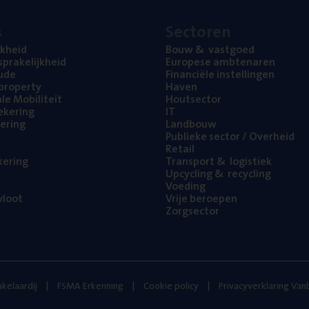
s
Sec­to­ren
jk­heid
Bouw
&
vastgoed
pra­ke­lijk­heid
Euro­pe­se ambtenaren
ude
Finan­ci­ë­le instellingen
l property
Haven
na­le Mobiliteit
Hout­sec­tor
e­ke­ring
IT
e­ring
Land­bouw
Publie­ke sec­tor / Overheid
Retail
ke­ring
Trans­port
&
logistiek
Upcy­cling
&
recycling
Voe­ding
loot
Vrije beroe­pen
Zorg­sec­tor
kelaardij
FSMA Erkenning
Cookie policy
Privacyverklaring Va