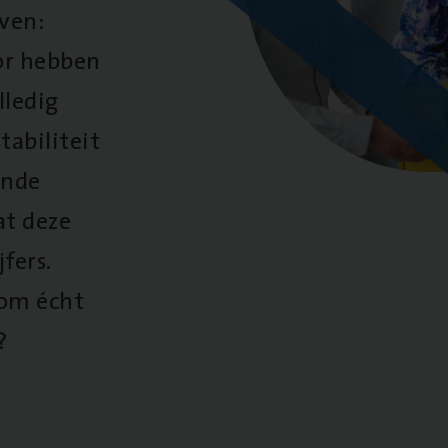
oven:
oor hebben
lledig
tabiliteit
ende
at deze
fers.
 om écht
?