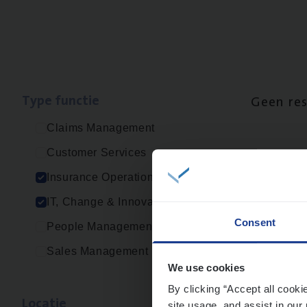
Type func­tie
Geen re
Claims Management
Customer Services
Insurance Operations
IT, Change & Innovation
Consent
People Management
Sales Management
We use cookies
By clicking “Accept all cooki
Loca­tie
site usage, and assist in our 