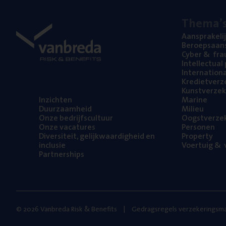
The­ma’
Aan­spra­ke­li
Beroeps­aan­s
Cyber
&
fra
Intel­lec­tu­a
Inter­na­ti­o­
Kre­diet­ver­z
Kunst­ver­ze­k
Inzich­ten
Mari­ne
Duur­zaam­heid
Mili­eu
Onze bedrijfs­cul­tuur
Oogst­ver­ze­
Onze vaca­tu­res
Per­so­nen
Diver­si­teit, gelijk­waar­dig­heid en
Pro­per­ty
inclusie
Voer­tuig
&
v
Part­ner­ships
© 2026 Vanbreda Risk & Benefits
Gedragsregels verzekeringsma