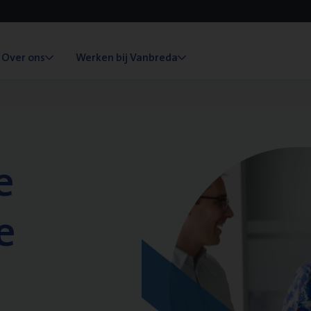
Over ons
Werken bij Vanbreda
e
e