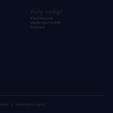
Hulp nodig?
Klan­ten­zo­ne
Van­b­re­da Health
Con­tact
nbreda
Vulnerability report