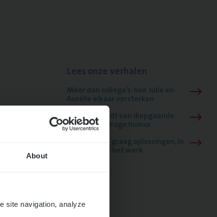
Lees onze verhalen
Meer dan collega’s: hoe Julie en
Aurélie elkaar versterken
Mathias houdt van diepgaande
dossiers én droge humor
Thalia zoekt graag oplossingen, in
games én op het werk
About
e site navigation, analyze