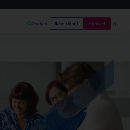
Zoeken
Ik ben klant
Contact
NL