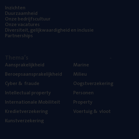
Inzich­ten
Duur­zaam­heid
Onze bedrijfs­cul­tuur
Onze vaca­tu­res
Diver­si­teit, gelijk­waar­dig­heid en inclusie
Part­ner­ships
The­ma’s
Aan­spra­ke­lijk­heid
Mari­ne
Beroeps­aan­spra­ke­lijk­heid
Mili­eu
Cyber
&
fraude
Oogst­ver­ze­ke­ring
Intel­lec­tu­al property
Per­so­nen
Inter­na­ti­o­na­le Mobiliteit
Pro­per­ty
Kre­diet­ver­ze­ke­ring
Voer­tuig
&
vloot
Kunst­ver­ze­ke­ring