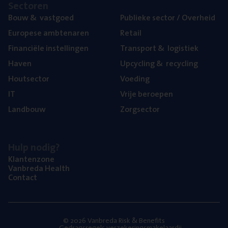
Sec­to­ren
Bouw
&
vastgoed
Publie­ke sec­tor / Overheid
Euro­pe­se ambtenaren
Retail
Finan­ci­ë­le instellingen
Trans­port
&
logistiek
Haven
Upcy­cling
&
recycling
Hout­sec­tor
Voe­ding
IT
Vrije beroe­pen
Land­bouw
Zorg­sec­tor
Hulp nodig?
Klan­ten­zo­ne
Van­b­re­da Health
Con­tact
© 2026 Vanbreda Risk & Benefits
Gedragsregels verzekeringsmakelaardij