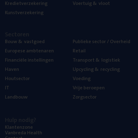
Kre­diet­ver­ze­ke­ring
Voer­tuig
&
vloot
Kunst­ver­ze­ke­ring
Sec­to­ren
Bouw
&
vastgoed
Publie­ke sec­tor / Overheid
Euro­pe­se ambtenaren
Retail
Finan­ci­ë­le instellingen
Trans­port
&
logistiek
Haven
Upcy­cling
&
recycling
Hout­sec­tor
Voe­ding
IT
Vrije beroe­pen
Land­bouw
Zorg­sec­tor
Hulp nodig?
Klan­ten­zo­ne
Van­b­re­da Health