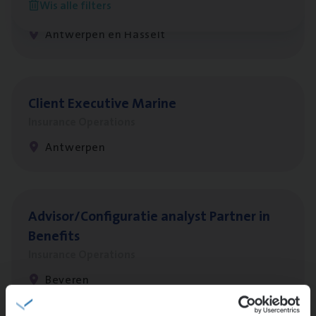
Wis alle filters
Insurance Operations
Antwerpen en Hasselt
Client Exe­cu­ti­ve Marine
Insurance Operations
Antwerpen
Advisor/​Configuratie ana­lyst Part­ner in
Benefits
Insurance Operations
Beveren