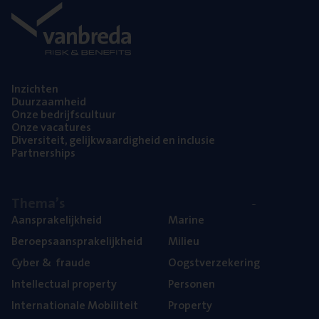
Inzich­ten
Duur­zaam­heid
Onze bedrijfs­cul­tuur
Onze vaca­tu­res
Diver­si­teit, gelijk­waar­dig­heid en inclusie
Part­ner­ships
The­ma’s
Aan­spra­ke­lijk­heid
Mari­ne
Beroeps­aan­spra­ke­lijk­heid
Mili­eu
Cyber
&
fraude
Oogst­ver­ze­ke­ring
Intel­lec­tu­al property
Per­so­nen
Inter­na­ti­o­na­le Mobiliteit
Pro­per­ty