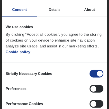
Dos­sier­be­heer­der ver­ze­ke­rin­gen — Soci­al
Consent
Details
About
Pro­fit en Public
Insurance Operations
We use cookies
Antwerpen
By clicking “Accept all cookies”, you agree to the storing
of cookies on your device to enhance site navigation,
analyze site usage, and assist in our marketing efforts.
Cookie policy
Lees onze verhalen
Meer dan collega’s: hoe Julie en Aurélie elkaar
Consent
versterken
Strictly Necessary Cookies
Selection
Mathias houdt van diepgaande dossiers én droge
humor
Preferences
Thalia zoekt graag oplossingen, in games én op het
werk
Performance Cookies