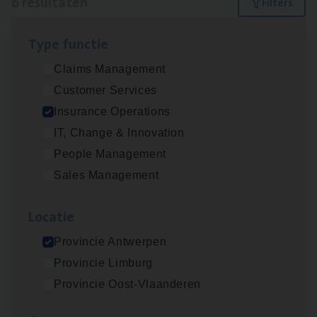
6 resultaten
Filters
Type func­tie
Dos­sier­be­heer­der Gewaar­borgd Inkomen
Claims Management
Insurance Operations
Customer Services
Antwerpen
Insurance Operations
IT, Change & Innovation
People Management
Dos­sier­be­heer­der Onder­ne­min­gen Van­b­
Sales Management
re­da Huys­mans — Mechelen
Insurance Operations
Loca­tie
Mechelen
Provincie Antwerpen
Provincie Limburg
Provincie Oost-Vlaanderen
Dos­sier­be­heer­der Pro­per­ty verzekeringen