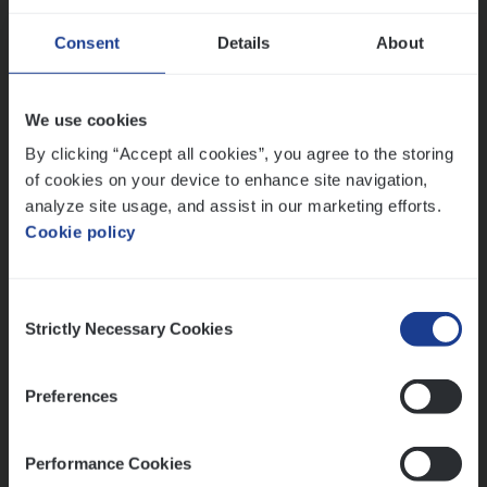
Dos­sier­be­heer­der ver­ze­ke­rin­gen — Soci­al
Consent
Details
About
Pro­fit en Public
Insurance Operations
We use cookies
Antwerpen
By clicking “Accept all cookies”, you agree to the storing
of cookies on your device to enhance site navigation,
analyze site usage, and assist in our marketing efforts.
Cookie policy
Lees onze verhalen
Meer dan collega’s: hoe Julie en Aurélie elkaar
Consent
versterken
Strictly Necessary Cookies
Selection
Mathias houdt van diepgaande dossiers én droge
humor
Preferences
Thalia zoekt graag oplossingen, in games én op het
werk
Performance Cookies