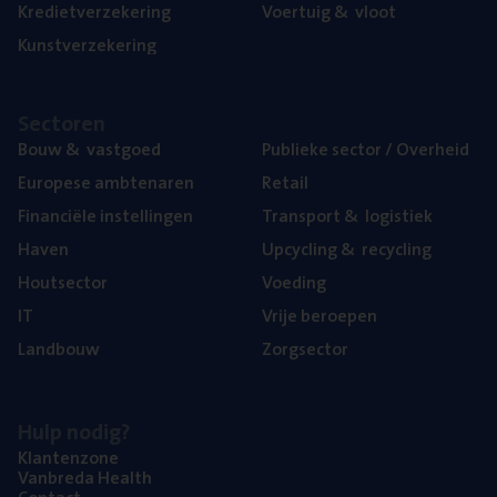
Kre­diet­ver­ze­ke­ring
Voer­tuig
&
vloot
Kunst­ver­ze­ke­ring
Sec­to­ren
Bouw
&
vastgoed
Publie­ke sec­tor / Overheid
Euro­pe­se ambtenaren
Retail
Finan­ci­ë­le instellingen
Trans­port
&
logistiek
Haven
Upcy­cling
&
recycling
Hout­sec­tor
Voe­ding
IT
Vrije beroe­pen
Land­bouw
Zorg­sec­tor
Hulp nodig?
Klan­ten­zo­ne
Van­b­re­da Health