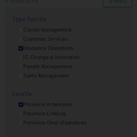
6 resultaten
Filters
Type func­tie
Dos­sier­be­heer­der Gewaar­borgd Inkomen
Claims Management
Insurance Operations
Customer Services
Antwerpen
Insurance Operations
IT, Change & Innovation
People Management
Dos­sier­be­heer­der Onder­ne­min­gen Van­b­
Sales Management
re­da Huys­mans — Mechelen
Insurance Operations
Loca­tie
Mechelen
Provincie Antwerpen
Provincie Limburg
Provincie Oost-Vlaanderen
Dos­sier­be­heer­der Pro­per­ty verzekeringen