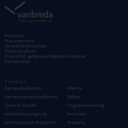
Inzich­ten
Duur­zaam­heid
Onze bedrijfs­cul­tuur
Onze vaca­tu­res
Diver­si­teit, gelijk­waar­dig­heid en inclusie
Part­ner­ships
The­ma’s
Aan­spra­ke­lijk­heid
Mari­ne
Beroeps­aan­spra­ke­lijk­heid
Mili­eu
Cyber
&
fraude
Oogst­ver­ze­ke­ring
Intel­lec­tu­al property
Per­so­nen
Inter­na­ti­o­na­le Mobiliteit
Pro­per­ty