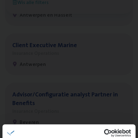
Wis alle filters
Insurance Operations
Antwerpen en Hasselt
Client Exe­cu­ti­ve Marine
Insurance Operations
Antwerpen
Advisor/​Configuratie ana­lyst Part­ner in
Benefits
Insurance Operations
Beveren