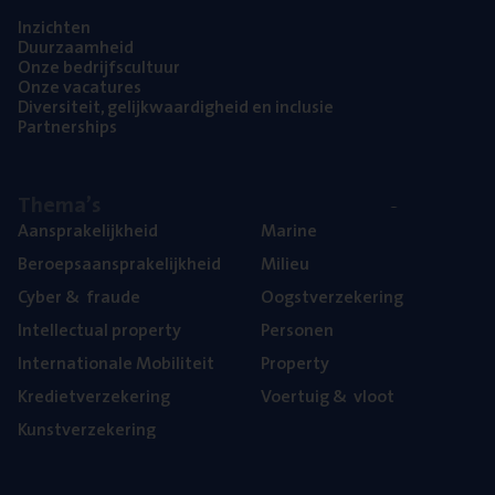
Inzich­ten
Duur­zaam­heid
Onze bedrijfs­cul­tuur
Onze vaca­tu­res
Diver­si­teit, gelijk­waar­dig­heid en inclusie
Part­ner­ships
The­ma’s
Aan­spra­ke­lijk­heid
Mari­ne
Beroeps­aan­spra­ke­lijk­heid
Mili­eu
Cyber
&
fraude
Oogst­ver­ze­ke­ring
Intel­lec­tu­al property
Per­so­nen
Inter­na­ti­o­na­le Mobiliteit
Pro­per­ty
Kre­diet­ver­ze­ke­ring
Voer­tuig
&
vloot
Kunst­ver­ze­ke­ring