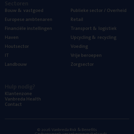
Sec­to­ren
Bouw
&
vastgoed
Publie­ke sec­tor / Overheid
Euro­pe­se ambtenaren
Retail
Finan­ci­ë­le instellingen
Trans­port
&
logistiek
Haven
Upcy­cling
&
recycling
Hout­sec­tor
Voe­ding
IT
Vrije beroe­pen
Land­bouw
Zorg­sec­tor
Hulp nodig?
Klan­ten­zo­ne
Van­b­re­da Health
Con­tact
© 2026 Vanbreda Risk & Benefits
Gedragsregels verzekeringsmakelaardij