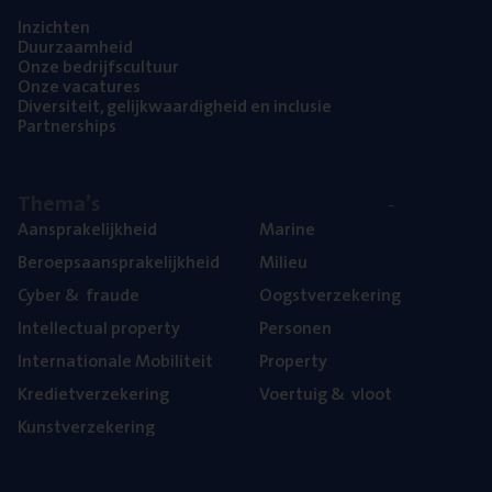
Inzich­ten
Duur­zaam­heid
Onze bedrijfs­cul­tuur
Onze vaca­tu­res
Diver­si­teit, gelijk­waar­dig­heid en inclusie
Part­ner­ships
The­ma’s
Aan­spra­ke­lijk­heid
Mari­ne
Beroeps­aan­spra­ke­lijk­heid
Mili­eu
Cyber
&
fraude
Oogst­ver­ze­ke­ring
Intel­lec­tu­al property
Per­so­nen
Inter­na­ti­o­na­le Mobiliteit
Pro­per­ty
Kre­diet­ver­ze­ke­ring
Voer­tuig
&
vloot
Kunst­ver­ze­ke­ring