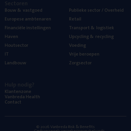
Sec­to­ren
Bouw
&
vastgoed
Publie­ke sec­tor / Overheid
Euro­pe­se ambtenaren
Retail
Finan­ci­ë­le instellingen
Trans­port
&
logistiek
Haven
Upcy­cling
&
recycling
Hout­sec­tor
Voe­ding
IT
Vrije beroe­pen
Land­bouw
Zorg­sec­tor
Hulp nodig?
Klan­ten­zo­ne
Van­b­re­da Health
Con­tact
© 2026 Vanbreda Risk & Benefits
Gedragsregels verzekeringsmakelaardij