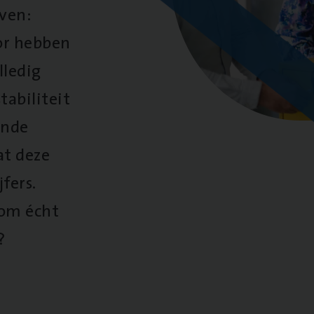
oven:
oor hebben
lledig
tabiliteit
ende
at deze
fers.
 om écht
?