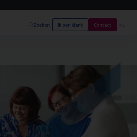
Zoeken
Ik ben klant
Contact
NL