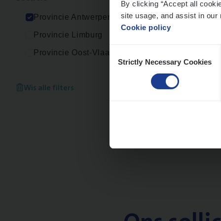
By clicking “Accept all cooki
An
site usage, and assist in our 
Provincie Antwerpen
Cookie policy
Provincie Limburg
Consent
Provincie Oost-Vlaanderen
Strictly Necessary Cookies
Selection
Scha
Clai
Wis alle filters
An