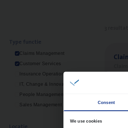
3 resulta
Type func­tie
Claims Management
Clai
Customer Services
Clai
Insurance Operations
An
IT, Change & Innovation
People Management
Consent
Sales Management
Cus­
Custo
We use cookies
Loca­tie