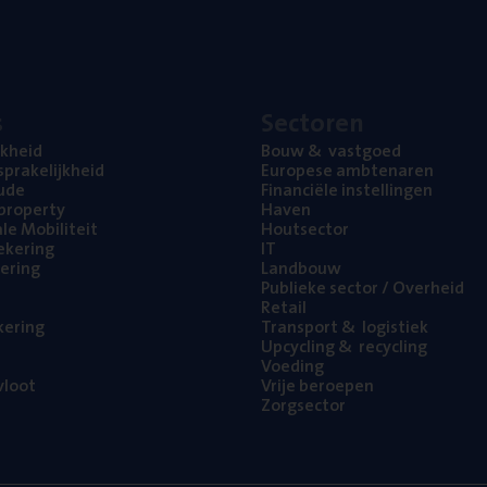
s
Sec­to­ren
jk­heid
Bouw
&
vastgoed
pra­ke­lijk­heid
Euro­pe­se ambtenaren
ude
Finan­ci­ë­le instellingen
l property
Haven
na­le Mobiliteit
Hout­sec­tor
e­ke­ring
IT
e­ring
Land­bouw
Publie­ke sec­tor / Overheid
Retail
ke­ring
Trans­port
&
logistiek
Upcy­cling
&
recycling
Voe­ding
loot
Vrije beroe­pen
Zorg­sec­tor