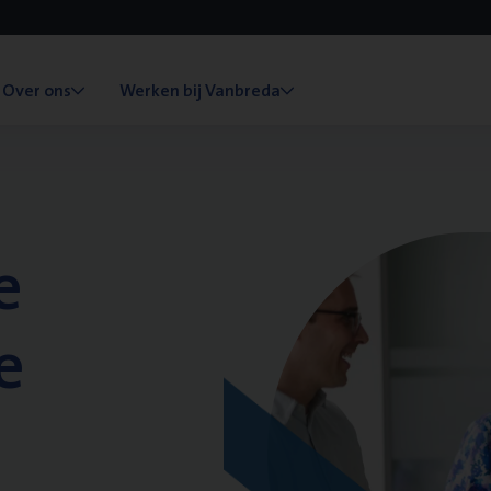
Over ons
Werken bij Vanbreda
e
e