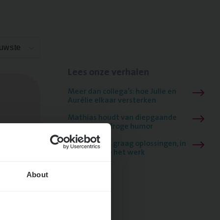
euwste
Lees onze verhalen
Meer dan collega’s: hoe Julie en
Aurélie elkaar versterken
Mathias houdt van diepgaande
dossiers én droge humor
Thalia zoekt graag oplossingen, in
games én op het werk
About
ngen