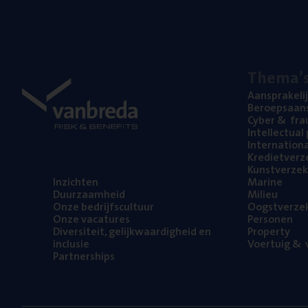
The­ma’
Aan­spra­ke­li
Beroeps­aan­s
Cyber
&
fra
Intel­lec­tu­a
Inter­na­ti­o­
Kre­diet­ver­z
Kunst­ver­ze­k
Inzich­ten
Mari­ne
Duur­zaam­heid
Mili­eu
Onze bedrijfs­cul­tuur
Oogst­ver­ze­
Onze vaca­tu­res
Per­so­nen
Diver­si­teit, gelijk­waar­dig­heid en
Pro­per­ty
inclusie
Voer­tuig
&
v
Part­ner­ships