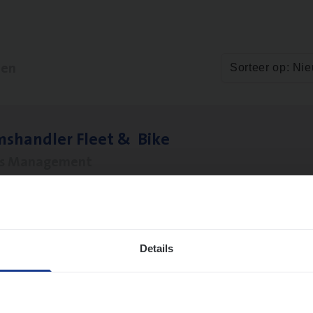
ten
Sorteer op: Ni
ms­hand­ler Fleet
&
Bike
ms Management
twerpen
Details
to­mer Care Expert Hospitalisatieverzekeri
mer Services