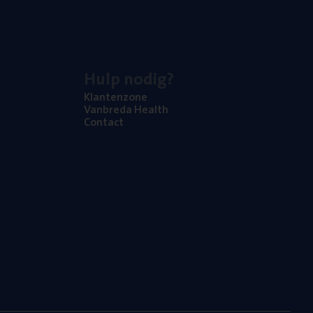
Hulp nodig?
Klan­ten­zo­ne
Van­b­re­da Health
Con­tact