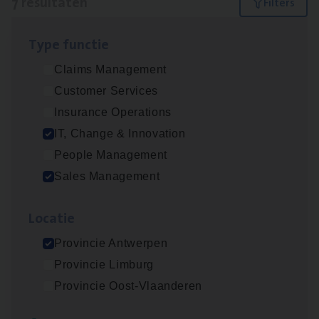
7 resultaten
Filters
Type func­tie
Test Ana­lyst
Claims Management
IT, Change & Innovation
Customer Services
Antwerpen
Insurance Operations
IT, Change & Innovation
People Management
Insu­ran­ce Bro­ker
KMO
Sales Management
Sales Management
Loca­tie
Antwerpen
Provincie Antwerpen
Provincie Limburg
Cor­po­ra­te Insu­ran­ce Bro­ker Property
Provincie Oost-Vlaanderen
Sales Management