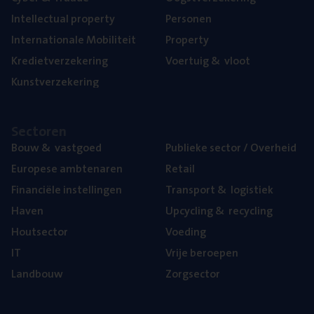
Intel­lec­tu­al property
Per­so­nen
Inter­na­ti­o­na­le Mobiliteit
Pro­per­ty
Kre­diet­ver­ze­ke­ring
Voer­tuig
&
vloot
Kunst­ver­ze­ke­ring
Sec­to­ren
Bouw
&
vastgoed
Publie­ke sec­tor / Overheid
Euro­pe­se ambtenaren
Retail
Finan­ci­ë­le instellingen
Trans­port
&
logistiek
Haven
Upcy­cling
&
recycling
Hout­sec­tor
Voe­ding
IT
Vrije beroe­pen
Land­bouw
Zorg­sec­tor