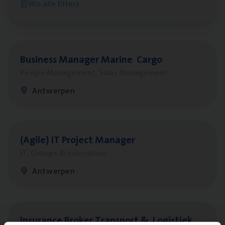
Wis alle filters
Antwerpen
Busi­ness Mana­ger Mari­ne Cargo
People Management, Sales Management
Antwerpen
(Agi­le)
IT
Pro­ject Manager
IT, Change & Innovation
Antwerpen
Insu­ran­ce Bro­ker Trans­port
&
Logistiek