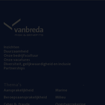
Inzich­ten
Duur­zaam­heid
Onze bedrijfs­cul­tuur
Onze vaca­tu­res
Diver­si­teit, gelijk­waar­dig­heid en inclusie
Part­ner­ships
The­ma’s
Aan­spra­ke­lijk­heid
Mari­ne
Beroeps­aan­spra­ke­lijk­heid
Mili­eu
Cyber
&
fraude
Oogst­ver­ze­ke­ring