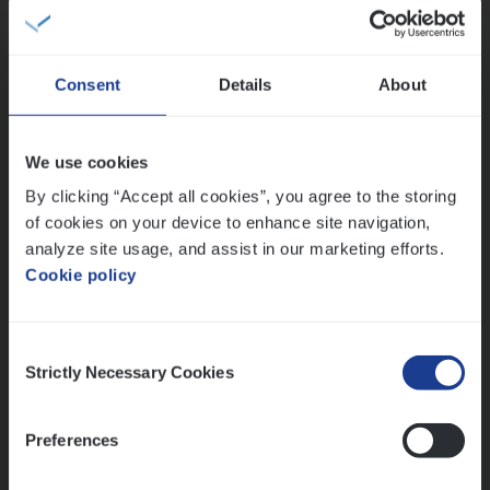
Sales Management
Antwerpen
Consent
Details
About
IT
Busi­ness Analyst
We use cookies
IT, Change & Innovation
By clicking “Accept all cookies”, you agree to the storing
of cookies on your device to enhance site navigation,
Antwerpen
analyze site usage, and assist in our marketing efforts.
Cookie policy
Lees onze verhalen
Consent
Strictly Necessary Cookies
Selection
Meer dan collega’s: hoe Julie en Aurélie elkaar
versterken
Mathias houdt van diepgaande dossiers én droge
Preferences
humor