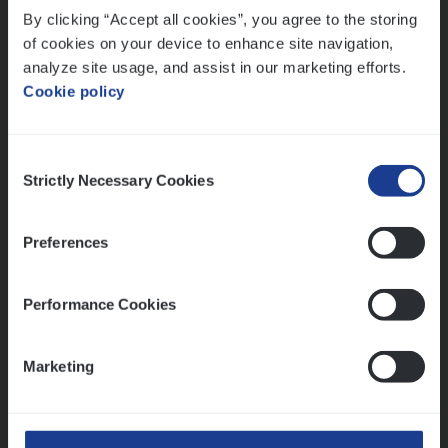
By clicking “Accept all cookies”, you agree to the storing
Meer dan collega’s: hoe Julie en Aurélie elkaar
versterken
of cookies on your device to enhance site navigation,
analyze site usage, and assist in our marketing efforts.
Mathias houdt van diepgaande dossiers én droge
Cookie policy
humor
Thalia zoekt graag oplossingen, in games én op het
werk
Consent
Strictly Necessary Cookies
Selection
Ons sollicitatieproces
Preferences
Performance Cookies
Marketing