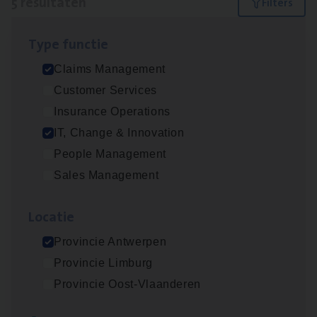
5 resultaten
Filters
Type func­tie
IT
Busi­ness Analyst
Claims Management
IT, Change & Innovation
Customer Services
Antwerpen
Insurance Operations
IT, Change & Innovation
People Management
(Agi­le)
IT
Pro­ject Manager
Sales Management
IT, Change & Innovation
Loca­tie
Antwerpen
Provincie Antwerpen
Provincie Limburg
Scha­de Expert Fleet
Provincie Oost-Vlaanderen
Claims Management