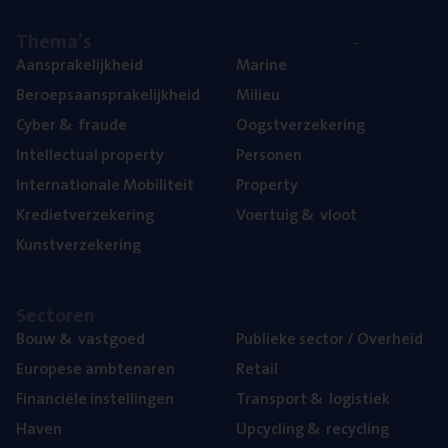
The­ma’s
Aan­spra­ke­lijk­heid
Mari­ne
Beroeps­aan­spra­ke­lijk­heid
Mili­eu
Cyber
&
fraude
Oogst­ver­ze­ke­ring
Intel­lec­tu­al property
Per­so­nen
Inter­na­ti­o­na­le Mobiliteit
Pro­per­ty
Kre­diet­ver­ze­ke­ring
Voer­tuig
&
vloot
Kunst­ver­ze­ke­ring
Sec­to­ren
Bouw
&
vastgoed
Publie­ke sec­tor / Overheid
Euro­pe­se ambtenaren
Retail
Finan­ci­ë­le instellingen
Trans­port
&
logistiek
Haven
Upcy­cling
&
recycling