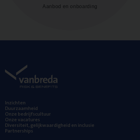
Aanbod en onboarding
Inzich­ten
Duur­zaam­heid
Onze bedrijfs­cul­tuur
Onze vaca­tu­res
Diver­si­teit, gelijk­waar­dig­heid en inclusie
Part­ner­ships