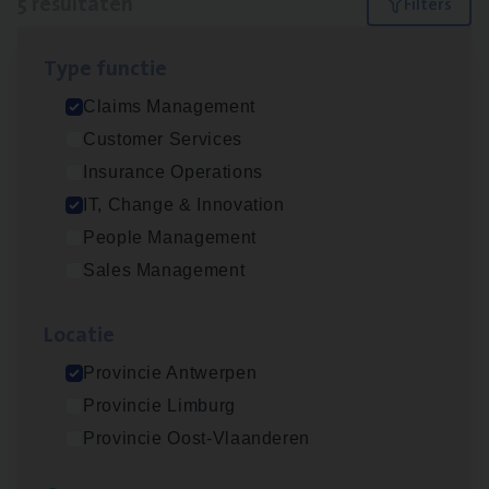
5 resultaten
Filters
Type func­tie
IT
Busi­ness Analyst
Claims Management
IT, Change & Innovation
Customer Services
Antwerpen
Insurance Operations
IT, Change & Innovation
People Management
(Agi­le)
IT
Pro­ject Manager
Sales Management
IT, Change & Innovation
Loca­tie
Antwerpen
Provincie Antwerpen
Provincie Limburg
Scha­de Expert Fleet
Provincie Oost-Vlaanderen
Claims Management