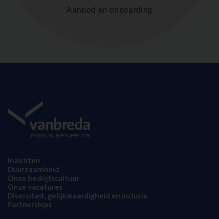
Aanbod en onboarding
Inzich­ten
Duur­zaam­heid
Onze bedrijfs­cul­tuur
Onze vaca­tu­res
Diver­si­teit, gelijk­waar­dig­heid en inclusie
Part­ner­ships