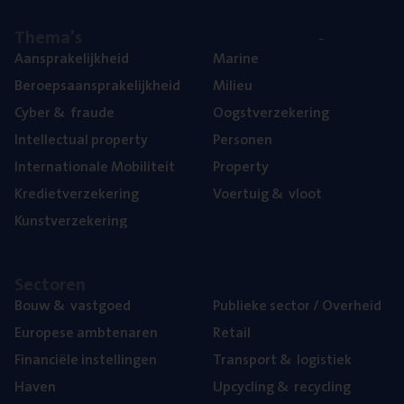
The­ma’s
Aan­spra­ke­lijk­heid
Mari­ne
Beroeps­aan­spra­ke­lijk­heid
Mili­eu
Cyber
&
fraude
Oogst­ver­ze­ke­ring
Intel­lec­tu­al property
Per­so­nen
Inter­na­ti­o­na­le Mobiliteit
Pro­per­ty
Kre­diet­ver­ze­ke­ring
Voer­tuig
&
vloot
Kunst­ver­ze­ke­ring
Sec­to­ren
Bouw
&
vastgoed
Publie­ke sec­tor / Overheid
Euro­pe­se ambtenaren
Retail
Finan­ci­ë­le instellingen
Trans­port
&
logistiek
Haven
Upcy­cling
&
recycling