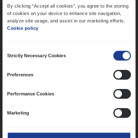
By clicking “Accept all cookies”, you agree to the storing
Meer dan collega’s: hoe Julie en Aurélie elkaar
versterken
of cookies on your device to enhance site navigation,
analyze site usage, and assist in our marketing efforts.
Mathias houdt van diepgaande dossiers én droge
Cookie policy
humor
Thalia zoekt graag oplossingen, in games én op het
werk
Consent
Strictly Necessary Cookies
Selection
Ons sollicitatieproces
Preferences
Performance Cookies
Marketing