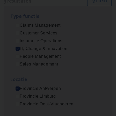
3 resultaten
Filters
Type func­tie
(Agi­le)
IT
Pro­ject Manager
Claims Management
IT, Change & Innovation
Customer Services
Antwerpen
Insurance Operations
IT, Change & Innovation
People Management
IT
Busi­ness Analyst
Sales Management
IT, Change & Innovation
Loca­tie
Antwerpen
Provincie Antwerpen
Provincie Limburg
Test Ana­lyst
Provincie Oost-Vlaanderen
IT, Change & Innovation