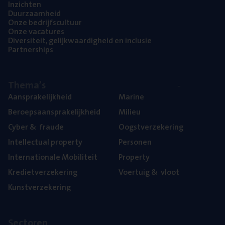
Inzich­ten
Duur­zaam­heid
Onze bedrijfs­cul­tuur
Onze vaca­tu­res
Diver­si­teit, gelijk­waar­dig­heid en inclusie
Part­ner­ships
The­ma’s
Aan­spra­ke­lijk­heid
Mari­ne
Beroeps­aan­spra­ke­lijk­heid
Mili­eu
Cyber
&
fraude
Oogst­ver­ze­ke­ring
Intel­lec­tu­al property
Per­so­nen
Inter­na­ti­o­na­le Mobiliteit
Pro­per­ty
Kre­diet­ver­ze­ke­ring
Voer­tuig
&
vloot
Kunst­ver­ze­ke­ring
Sec­to­ren