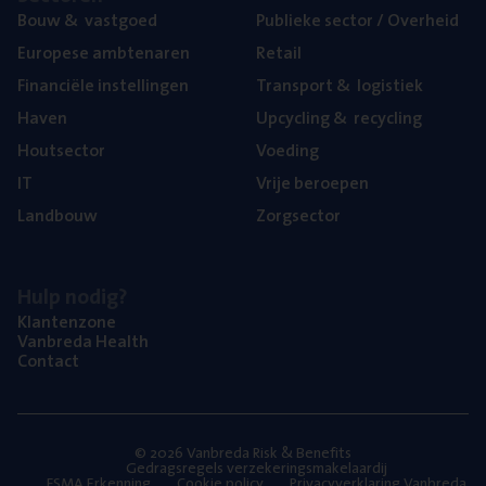
Bouw
&
vastgoed
Publie­ke sec­tor / Overheid
Euro­pe­se ambtenaren
Retail
Finan­ci­ë­le instellingen
Trans­port
&
logistiek
Haven
Upcy­cling
&
recycling
Hout­sec­tor
Voe­ding
IT
Vrije beroe­pen
Land­bouw
Zorg­sec­tor
Hulp nodig?
Klan­ten­zo­ne
Van­b­re­da Health
Con­tact
© 2026 Vanbreda Risk & Benefits
Gedragsregels verzekeringsmakelaardij
FSMA Erkenning
Cookie policy
Privacyverklaring Vanbreda