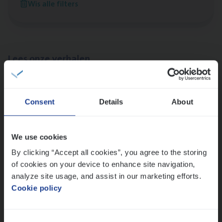
Wis alle filters
Antwerpen
Lees onze verhalen
Meer dan collega’s: hoe Julie en Aurélie elkaar
versterken
Consent
Details
About
Mathias houdt van diepgaande dossiers én droge
humor
Thalia zoekt graag oplossingen, in games én op het
We use cookies
werk
By clicking “Accept all cookies”, you agree to the storing
of cookies on your device to enhance site navigation,
analyze site usage, and assist in our marketing efforts.
Ons sollicitatieproces
Cookie policy