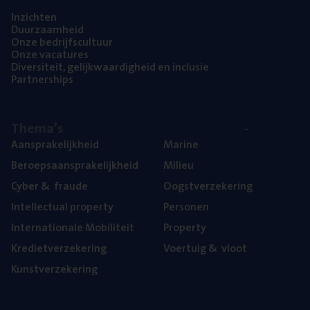
Inzich­ten
Duur­zaam­heid
Onze bedrijfs­cul­tuur
Onze vaca­tu­res
Diver­si­teit, gelijk­waar­dig­heid en inclusie
Part­ner­ships
The­ma’s
Aan­spra­ke­lijk­heid
Mari­ne
Beroeps­aan­spra­ke­lijk­heid
Mili­eu
Cyber
&
fraude
Oogst­ver­ze­ke­ring
Intel­lec­tu­al property
Per­so­nen
Inter­na­ti­o­na­le Mobiliteit
Pro­per­ty
Kre­diet­ver­ze­ke­ring
Voer­tuig
&
vloot
Kunst­ver­ze­ke­ring