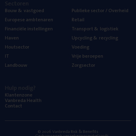
Sec­to­ren
Bouw
&
vastgoed
Publie­ke sec­tor / Overheid
Euro­pe­se ambtenaren
Retail
Finan­ci­ë­le instellingen
Trans­port
&
logistiek
Haven
Upcy­cling
&
recycling
Hout­sec­tor
Voe­ding
IT
Vrije beroe­pen
Land­bouw
Zorg­sec­tor
Hulp nodig?
Klan­ten­zo­ne
Van­b­re­da Health
Con­tact
© 2026 Vanbreda Risk & Benefits
Gedragsregels verzekeringsmakelaardij