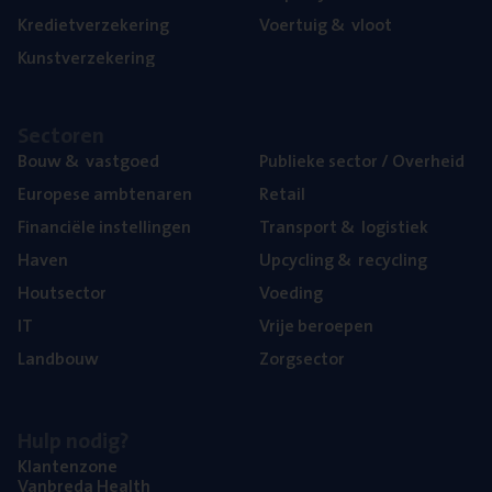
Kre­diet­ver­ze­ke­ring
Voer­tuig
&
vloot
Kunst­ver­ze­ke­ring
Sec­to­ren
Bouw
&
vastgoed
Publie­ke sec­tor / Overheid
Euro­pe­se ambtenaren
Retail
Finan­ci­ë­le instellingen
Trans­port
&
logistiek
Haven
Upcy­cling
&
recycling
Hout­sec­tor
Voe­ding
IT
Vrije beroe­pen
Land­bouw
Zorg­sec­tor
Hulp nodig?
Klan­ten­zo­ne
Van­b­re­da Health