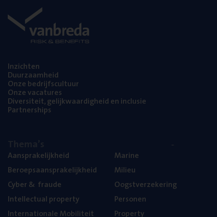
Inzich­ten
Duur­zaam­heid
Onze bedrijfs­cul­tuur
Onze vaca­tu­res
Diver­si­teit, gelijk­waar­dig­heid en inclusie
Part­ner­ships
The­ma’s
Aan­spra­ke­lijk­heid
Mari­ne
Beroeps­aan­spra­ke­lijk­heid
Mili­eu
Cyber
&
fraude
Oogst­ver­ze­ke­ring
Intel­lec­tu­al property
Per­so­nen
Inter­na­ti­o­na­le Mobiliteit
Pro­per­ty