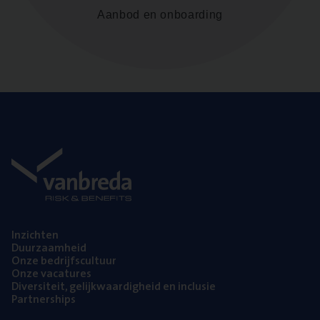
Aanbod en onboarding
Inzich­ten
Duur­zaam­heid
Onze bedrijfs­cul­tuur
Onze vaca­tu­res
Diver­si­teit, gelijk­waar­dig­heid en inclusie
Part­ner­ships