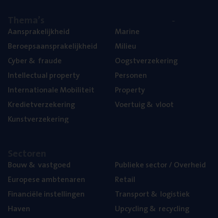
The­ma’s
Aan­spra­ke­lijk­heid
Mari­ne
Beroeps­aan­spra­ke­lijk­heid
Mili­eu
Cyber
&
fraude
Oogst­ver­ze­ke­ring
Intel­lec­tu­al property
Per­so­nen
Inter­na­ti­o­na­le Mobiliteit
Pro­per­ty
Kre­diet­ver­ze­ke­ring
Voer­tuig
&
vloot
Kunst­ver­ze­ke­ring
Sec­to­ren
Bouw
&
vastgoed
Publie­ke sec­tor / Overheid
Euro­pe­se ambtenaren
Retail
Finan­ci­ë­le instellingen
Trans­port
&
logistiek
Haven
Upcy­cling
&
recycling