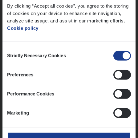
By clicking “Accept all cookies”, you agree to the storing
Meer dan collega’s: hoe Julie en Aurélie elkaar
versterken
of cookies on your device to enhance site navigation,
analyze site usage, and assist in our marketing efforts.
Mathias houdt van diepgaande dossiers én droge
Cookie policy
humor
Thalia zoekt graag oplossingen, in games én op het
werk
Consent
Strictly Necessary Cookies
Selection
Ons sollicitatieproces
Preferences
Performance Cookies
Marketing