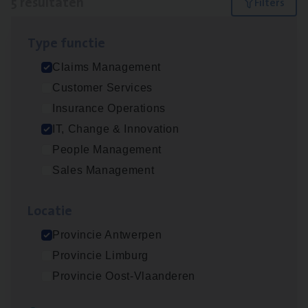
5 resultaten
Filters
Type func­tie
Test Ana­lyst
Claims Management
IT, Change & Innovation
Customer Services
Antwerpen
Insurance Operations
IT, Change & Innovation
People Management
Scha­de Expert Fleet
Sales Management
Claims Management
Loca­tie
Antwerpen
Provincie Antwerpen
Provincie Limburg
IT
Busi­ness Analyst
Provincie Oost-Vlaanderen
IT, Change & Innovation