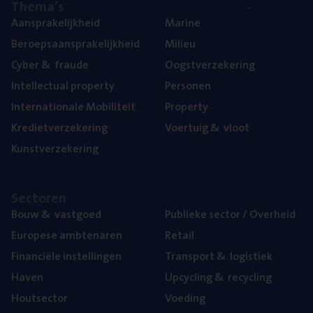
The­ma’s
Aan­spra­ke­lijk­heid
Mari­ne
Beroeps­aan­spra­ke­lijk­heid
Mili­eu
Cyber
&
fraude
Oogst­ver­ze­ke­ring
Intel­lec­tu­al property
Per­so­nen
Inter­na­ti­o­na­le Mobiliteit
Pro­per­ty
Kre­diet­ver­ze­ke­ring
Voer­tuig
&
vloot
Kunst­ver­ze­ke­ring
Sec­to­ren
Bouw
&
vastgoed
Publie­ke sec­tor / Overheid
Euro­pe­se ambtenaren
Retail
Finan­ci­ë­le instellingen
Trans­port
&
logistiek
Haven
Upcy­cling
&
recycling
Hout­sec­tor
Voe­ding