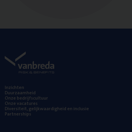
Inzich­ten
Duur­zaam­heid
Onze bedrijfs­cul­tuur
Onze vaca­tu­res
Diver­si­teit, gelijk­waar­dig­heid en inclusie
Part­ner­ships