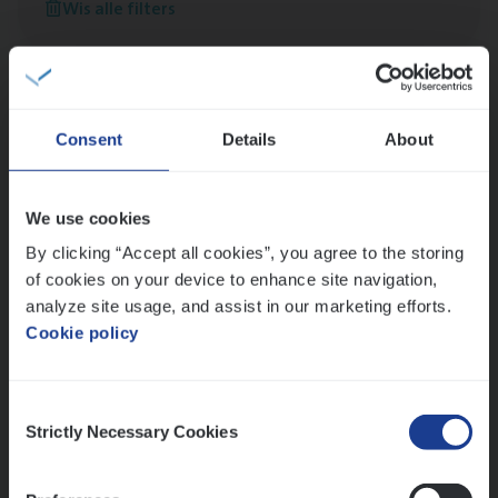
Wis alle filters
versterken
Mathias houdt van diepgaande dossiers én droge
humor
Thalia zoekt graag oplossingen, in games én op het
werk
Consent
Details
About
We use cookies
Ons sollicitatieproces
By clicking “Accept all cookies”, you agree to the storing
of cookies on your device to enhance site navigation,
analyze site usage, and assist in our marketing efforts.
Cookie policy
Consent
Strictly Necessary Cookies
Selection