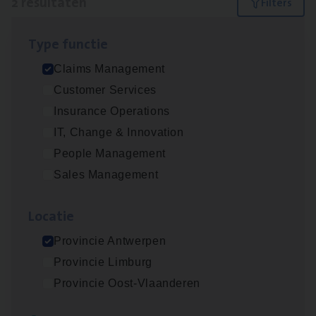
2 resultaten
Filters
Type func­tie
Claims­hand­ler Fleet
&
Bike
Claims Management
Claims Management
Customer Services
Antwerpen
Insurance Operations
IT, Change & Innovation
People Management
Scha­de Expert Fleet
Sales Management
Claims Management
Loca­tie
Antwerpen
Provincie Antwerpen
Provincie Limburg
Lees onze verhalen
Provincie Oost-Vlaanderen
Meer dan collega’s: hoe Julie en Aurélie elkaar