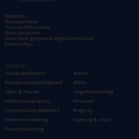
Inzich­ten
Duur­zaam­heid
Onze bedrijfs­cul­tuur
Onze vaca­tu­res
Diver­si­teit, gelijk­waar­dig­heid en inclusie
Part­ner­ships
The­ma’s
Aan­spra­ke­lijk­heid
Mari­ne
Beroeps­aan­spra­ke­lijk­heid
Mili­eu
Cyber
&
fraude
Oogst­ver­ze­ke­ring
Intel­lec­tu­al property
Per­so­nen
Inter­na­ti­o­na­le Mobiliteit
Pro­per­ty
Kre­diet­ver­ze­ke­ring
Voer­tuig
&
vloot
Kunst­ver­ze­ke­ring