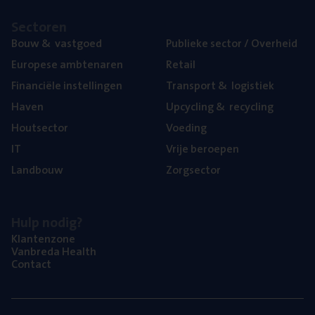
Sec­to­ren
Bouw
&
vastgoed
Publie­ke sec­tor / Overheid
Euro­pe­se ambtenaren
Retail
Finan­ci­ë­le instellingen
Trans­port
&
logistiek
Haven
Upcy­cling
&
recycling
Hout­sec­tor
Voe­ding
IT
Vrije beroe­pen
Land­bouw
Zorg­sec­tor
Hulp nodig?
Klan­ten­zo­ne
Van­b­re­da Health
Con­tact