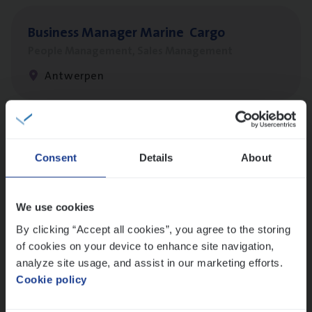
Busi­ness Mana­ger Mari­ne Cargo
People Management, Sales Management
Antwerpen
Client Exe­cu­ti­ve Marine
Consent
Details
About
Insurance Operations
Antwerpen
We use cookies
By clicking “Accept all cookies”, you agree to the storing
of cookies on your device to enhance site navigation,
Dos­sier­be­heer­der Pro­per­ty verzekeringen
analyze site usage, and assist in our marketing efforts.
Insurance Operations
Cookie policy
Antwerpen en Hasselt