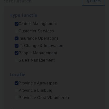
12 resultaten
Filters
Type func­tie
Dos­sier­be­heer­der ver­ze­ke­rin­gen — Soci­al
Claims Management
Pro­fit en Public
Customer Services
Insurance Operations
Insurance Operations
Antwerpen
IT, Change & Innovation
People Management
Sales Management
Claims­hand­ler Fleet
&
Bike
Claims Management
Loca­tie
Antwerpen
Provincie Antwerpen
Provincie Limburg
Provincie Oost-Vlaanderen
Advisor/​Configuratie ana­lyst Part­ner in