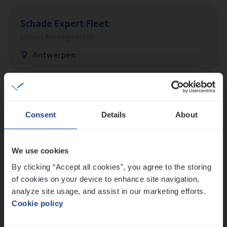
Scha­de Expert Fleet
Claims Management
Antwerpen
Busi­ness Mana­ger Mari­ne Cargo
Consent
Details
About
People Management, Sales Management
Antwerpen
We use cookies
By clicking “Accept all cookies”, you agree to the storing
of cookies on your device to enhance site navigation,
Client Exe­cu­ti­ve Marine
analyze site usage, and assist in our marketing efforts.
Insurance Operations
Cookie policy
Antwerpen