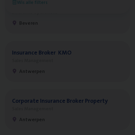
Wis alle filters
Benefits
Insurance Operations
Beveren
Insu­ran­ce Bro­ker
KMO
Sales Management
Antwerpen
Cor­po­ra­te Insu­ran­ce Bro­ker Property
Sales Management
Antwerpen