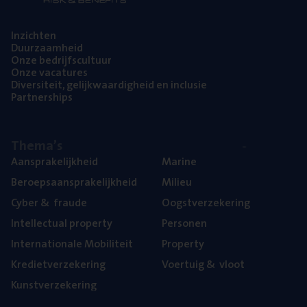
Inzich­ten
Duur­zaam­heid
Onze bedrijfs­cul­tuur
Onze vaca­tu­res
Diver­si­teit, gelijk­waar­dig­heid en inclusie
Part­ner­ships
The­ma’s
Aan­spra­ke­lijk­heid
Mari­ne
Beroeps­aan­spra­ke­lijk­heid
Mili­eu
Cyber
&
fraude
Oogst­ver­ze­ke­ring
Intel­lec­tu­al property
Per­so­nen
Inter­na­ti­o­na­le Mobiliteit
Pro­per­ty
Kre­diet­ver­ze­ke­ring
Voer­tuig
&
vloot
Kunst­ver­ze­ke­ring