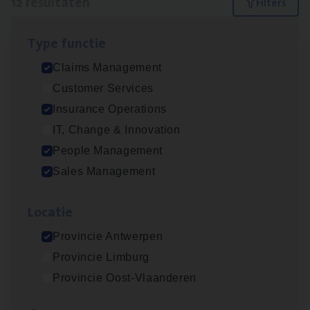
12 resultaten
Filters
Type func­tie
Dos­sier­be­heer­der ver­ze­ke­rin­gen — Soci­al
Claims Management
Pro­fit en Public
Customer Services
Insurance Operations
Insurance Operations
Antwerpen
IT, Change & Innovation
People Management
Sales Management
Claims­hand­ler Fleet
&
Bike
Claims Management
Loca­tie
Antwerpen
Provincie Antwerpen
Provincie Limburg
Provincie Oost-Vlaanderen
Advisor/​Configuratie ana­lyst Part­ner in