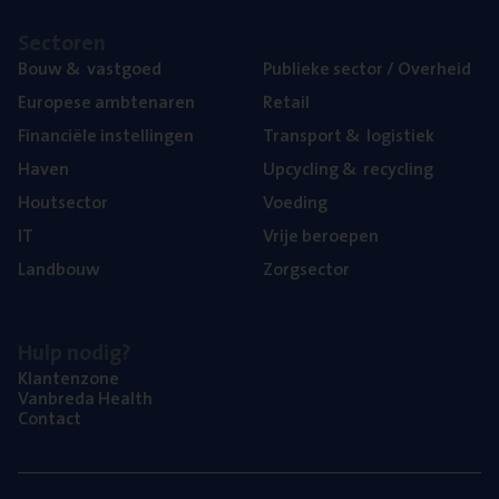
Sec­to­ren
Bouw
&
vastgoed
Publie­ke sec­tor / Overheid
Euro­pe­se ambtenaren
Retail
Finan­ci­ë­le instellingen
Trans­port
&
logistiek
Haven
Upcy­cling
&
recycling
Hout­sec­tor
Voe­ding
IT
Vrije beroe­pen
Land­bouw
Zorg­sec­tor
Hulp nodig?
Klan­ten­zo­ne
Van­b­re­da Health
Con­tact