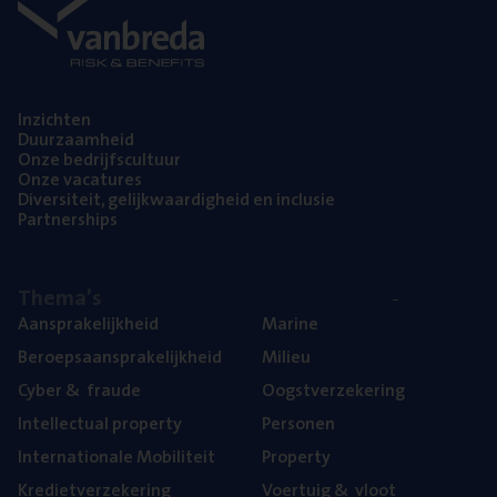
Inzich­ten
Duur­zaam­heid
Onze bedrijfs­cul­tuur
Onze vaca­tu­res
Diver­si­teit, gelijk­waar­dig­heid en inclusie
Part­ner­ships
The­ma’s
Aan­spra­ke­lijk­heid
Mari­ne
Beroeps­aan­spra­ke­lijk­heid
Mili­eu
Cyber
&
fraude
Oogst­ver­ze­ke­ring
Intel­lec­tu­al property
Per­so­nen
Inter­na­ti­o­na­le Mobiliteit
Pro­per­ty
Kre­diet­ver­ze­ke­ring
Voer­tuig
&
vloot