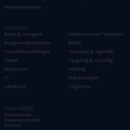
Kunst­ver­ze­ke­ring
Sec­to­ren
Bouw
&
vastgoed
Publie­ke sec­tor / Overheid
Euro­pe­se ambtenaren
Retail
Finan­ci­ë­le instellingen
Trans­port
&
logistiek
Haven
Upcy­cling
&
recycling
Hout­sec­tor
Voe­ding
IT
Vrije beroe­pen
Land­bouw
Zorg­sec­tor
Hulp nodig?
Klan­ten­zo­ne
Van­b­re­da Health
Con­tact