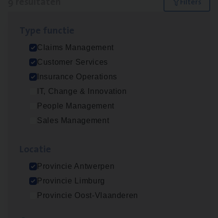
9 resultaten
Filters
Type func­tie
Dos­sier­be­heer­der ver­ze­ke­rin­gen — Soci­al
Claims Management
Pro­fit en Public
Customer Services
Insurance Operations
Insurance Operations
Antwerpen
IT, Change & Innovation
People Management
Sales Management
Claims­hand­ler Fleet
&
Bike
Claims Management
Loca­tie
Antwerpen
Provincie Antwerpen
Provincie Limburg
Provincie Oost-Vlaanderen
Advisor/​Configuratie ana­lyst Part­ner in