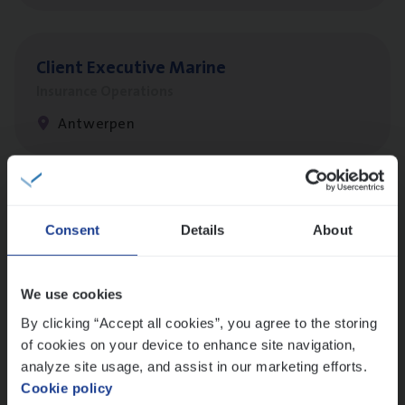
Client Exe­cu­ti­ve Marine
Insurance Operations
Antwerpen
Dos­sier­be­heer­der Pro­per­ty verzekeringen
Consent
Details
About
Insurance Operations
Antwerpen en Hasselt
We use cookies
By clicking “Accept all cookies”, you agree to the storing
of cookies on your device to enhance site navigation,
Dos­sier­be­heer­der Onder­ne­min­gen Van­b­
analyze site usage, and assist in our marketing efforts.
re­da Huys­mans — Mechelen
Cookie policy