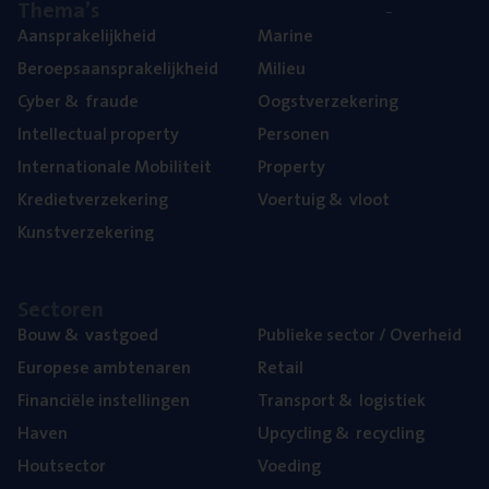
The­ma’s
Aan­spra­ke­lijk­heid
Mari­ne
Beroeps­aan­spra­ke­lijk­heid
Mili­eu
Cyber
&
fraude
Oogst­ver­ze­ke­ring
Intel­lec­tu­al property
Per­so­nen
Inter­na­ti­o­na­le Mobiliteit
Pro­per­ty
Kre­diet­ver­ze­ke­ring
Voer­tuig
&
vloot
Kunst­ver­ze­ke­ring
Sec­to­ren
Bouw
&
vastgoed
Publie­ke sec­tor / Overheid
Euro­pe­se ambtenaren
Retail
Finan­ci­ë­le instellingen
Trans­port
&
logistiek
Haven
Upcy­cling
&
recycling
Hout­sec­tor
Voe­ding