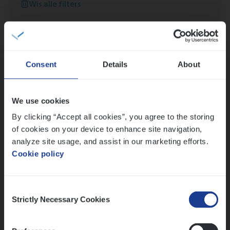
Wis alle filters
versterken
Mathias houdt van diepgaande dossiers én droge
humor
Thalia zoekt graag oplossingen, in games én op het
werk
Consent
Details
About
We use cookies
Ons sollicitatieproces
By clicking “Accept all cookies”, you agree to the storing
of cookies on your device to enhance site navigation,
analyze site usage, and assist in our marketing efforts.
Cookie policy
Consent
Strictly Necessary Cookies
Selection