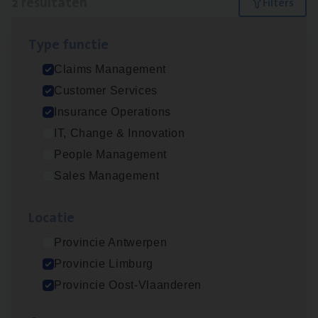
2 resultaten
Filters
Type func­tie
Dos­sier­be­heer­der Pro­per­ty verzekeringen
Claims Management
Insurance Operations
Customer Services
Antwerpen en Hasselt
Insurance Operations
IT, Change & Innovation
People Management
Scha­de­be­heer­der verzekeringen
Sales Management
Claims Management
Loca­tie
Sint-Niklaas/Temse
Provincie Antwerpen
Provincie Limburg
Lees onze verhalen
Provincie Oost-Vlaanderen
Meer dan collega’s: hoe Julie en Aurélie elkaar