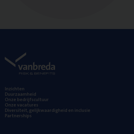
Inzich­ten
Duur­zaam­heid
Onze bedrijfs­cul­tuur
Onze vaca­tu­res
Diver­si­teit, gelijk­waar­dig­heid en inclusie
Part­ner­ships