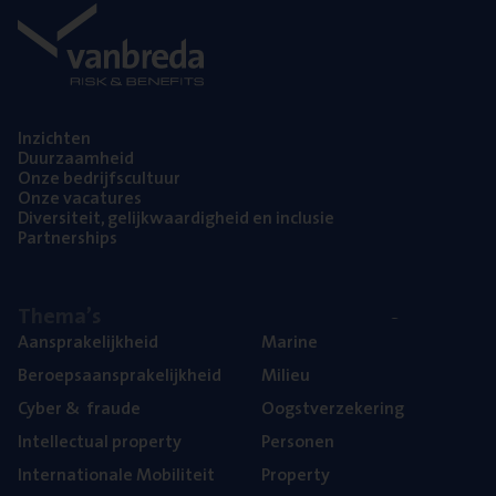
Inzich­ten
Duur­zaam­heid
Onze bedrijfs­cul­tuur
Onze vaca­tu­res
Diver­si­teit, gelijk­waar­dig­heid en inclusie
Part­ner­ships
The­ma’s
Aan­spra­ke­lijk­heid
Mari­ne
Beroeps­aan­spra­ke­lijk­heid
Mili­eu
Cyber
&
fraude
Oogst­ver­ze­ke­ring
Intel­lec­tu­al property
Per­so­nen
Inter­na­ti­o­na­le Mobiliteit
Pro­per­ty