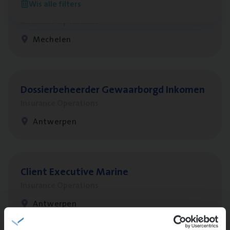
Wis alle filters
re­da Huys­mans — Mechelen
Insurance Operations
Mechelen
Dos­sier­be­heer­der Gewaar­borgd Inkomen
Insurance Operations
Antwerpen
Client Exe­cu­ti­ve Marine
Insurance Operations
Antwerpen