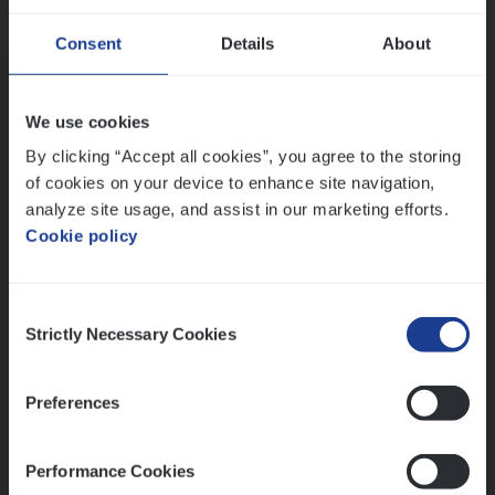
Advisor/​Configuratie ana­lyst Part­ner in
Consent
Details
About
Benefits
Insurance Operations
We use cookies
Beveren
By clicking “Accept all cookies”, you agree to the storing
of cookies on your device to enhance site navigation,
analyze site usage, and assist in our marketing efforts.
Cookie policy
Lees onze verhalen
Meer dan collega’s: hoe Julie en Aurélie elkaar
Consent
versterken
Strictly Necessary Cookies
Selection
Mathias houdt van diepgaande dossiers én droge
humor
Preferences
Thalia zoekt graag oplossingen, in games én op het
werk
Performance Cookies