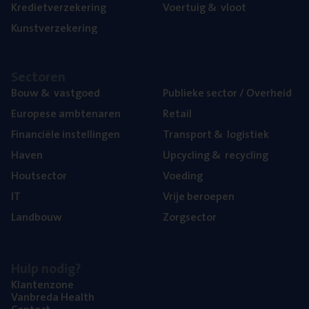
Kre­diet­ver­ze­ke­ring
Voer­tuig
&
vloot
Kunst­ver­ze­ke­ring
Sec­to­ren
Bouw
&
vastgoed
Publie­ke sec­tor / Overheid
Euro­pe­se ambtenaren
Retail
Finan­ci­ë­le instellingen
Trans­port
&
logistiek
Haven
Upcy­cling
&
recycling
Hout­sec­tor
Voe­ding
IT
Vrije beroe­pen
Land­bouw
Zorg­sec­tor
Hulp nodig?
Klan­ten­zo­ne
Van­b­re­da Health