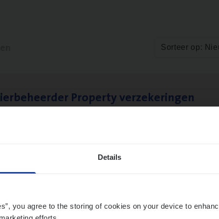
ten
Sorteer op: Ni
ier­be­heer­der Pro­per­ty verzekeringen
ance Operations
werpen en Hasselt
Details
es”, you agree to the storing of cookies on your device to enhanc
marketing efforts.