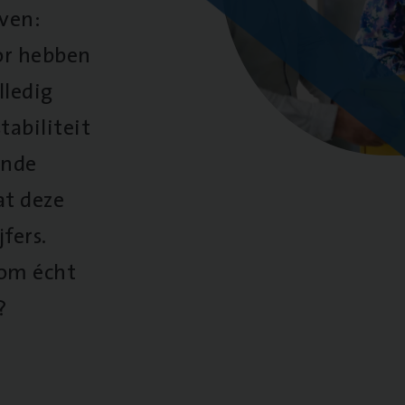
oven:
oor hebben
lledig
tabiliteit
ende
at deze
fers.
 om écht
?