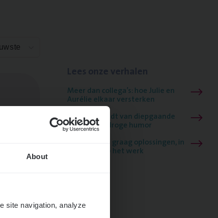
euwste
Lees onze verhalen
Meer dan collega’s: hoe Julie en
Aurélie elkaar versterken
Mathias houdt van diepgaande
dossiers én droge humor
Thalia zoekt graag oplossingen, in
games én op het werk
About
e site navigation, analyze