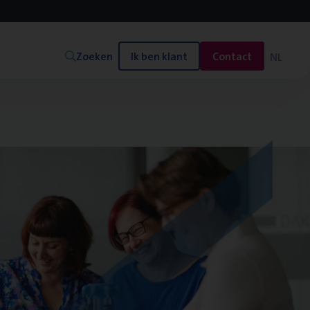
Zoeken
Ik ben klant
Contact
NL