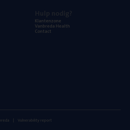
Hulp nodig?
Klan­ten­zo­ne
Van­b­re­da Health
Con­tact
nbreda
Vulnerability report