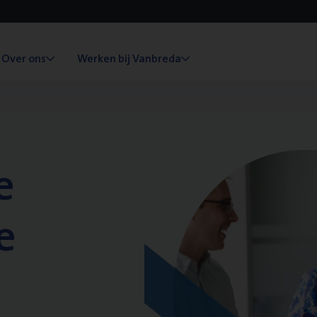
Over ons
Werken bij Vanbreda
e
e