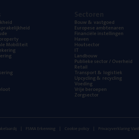
s
Sec­to­ren
jk­heid
Bouw
&
vastgoed
pra­ke­lijk­heid
Euro­pe­se ambtenaren
ude
Finan­ci­ë­le instellingen
l property
Haven
na­le Mobiliteit
Hout­sec­tor
e­ke­ring
IT
e­ring
Land­bouw
Publie­ke sec­tor / Overheid
Retail
ke­ring
Trans­port
&
logistiek
Upcy­cling
&
recycling
Voe­ding
loot
Vrije beroe­pen
Zorg­sec­tor
kelaardij
FSMA Erkenning
Cookie policy
Privacyverklaring Va