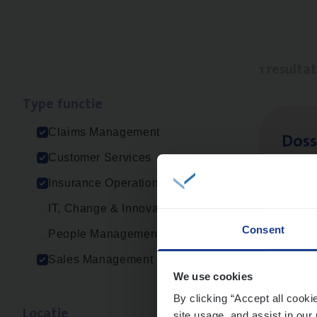
1 resulta
Type func­tie
Claims Management
Dos­s
Customer Services
Insur
Insurance Operations
Ant
IT, Change & Innovation
Consent
People Management
Sales Management
We use cookies
By clicking “Accept all cooki
Loca­tie
site usage, and assist in our 