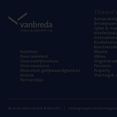
The­ma’
Aan­spra­ke­li
Beroeps­aan­s
Cyber
&
fra
Intel­lec­tu­a
Inter­na­ti­o­
Kre­diet­ver­z
Kunst­ver­ze­k
Inzich­ten
Mari­ne
Duur­zaam­heid
Mili­eu
Onze bedrijfs­cul­tuur
Oogst­ver­ze­
Onze vaca­tu­res
Per­so­nen
Diver­si­teit, gelijk­waar­dig­heid en
Pro­per­ty
inclusie
Voer­tuig
&
v
Part­ner­ships
© 2026 Vanbreda Risk & Benefits
Gedragsregels verzekeringsma