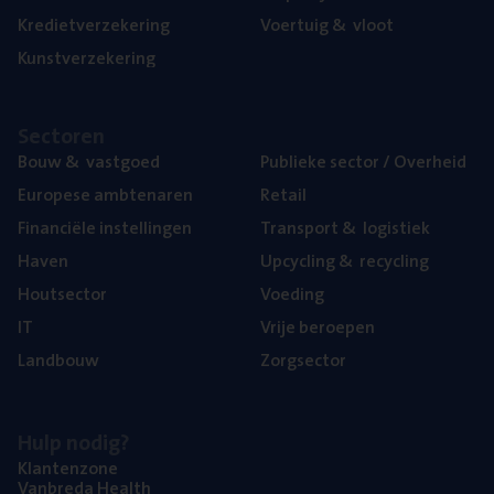
Kre­diet­ver­ze­ke­ring
Voer­tuig
&
vloot
Kunst­ver­ze­ke­ring
Sec­to­ren
Bouw
&
vastgoed
Publie­ke sec­tor / Overheid
Euro­pe­se ambtenaren
Retail
Finan­ci­ë­le instellingen
Trans­port
&
logistiek
Haven
Upcy­cling
&
recycling
Hout­sec­tor
Voe­ding
IT
Vrije beroe­pen
Land­bouw
Zorg­sec­tor
Hulp nodig?
Klan­ten­zo­ne
Van­b­re­da Health