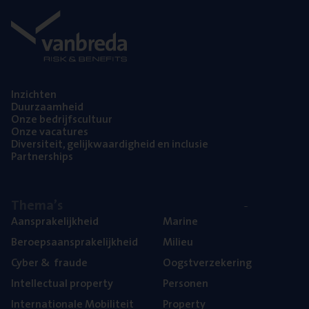
Inzich­ten
Duur­zaam­heid
Onze bedrijfs­cul­tuur
Onze vaca­tu­res
Diver­si­teit, gelijk­waar­dig­heid en inclusie
Part­ner­ships
The­ma’s
Aan­spra­ke­lijk­heid
Mari­ne
Beroeps­aan­spra­ke­lijk­heid
Mili­eu
Cyber
&
fraude
Oogst­ver­ze­ke­ring
Intel­lec­tu­al property
Per­so­nen
Inter­na­ti­o­na­le Mobiliteit
Pro­per­ty