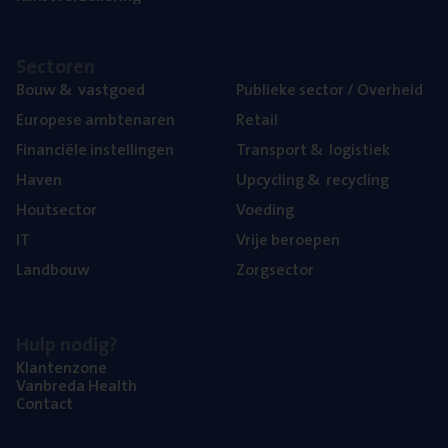
Sec­to­ren
Bouw
&
vastgoed
Publie­ke sec­tor / Overheid
Euro­pe­se ambtenaren
Retail
Finan­ci­ë­le instellingen
Trans­port
&
logistiek
Haven
Upcy­cling
&
recycling
Hout­sec­tor
Voe­ding
IT
Vrije beroe­pen
Land­bouw
Zorg­sec­tor
Hulp nodig?
Klan­ten­zo­ne
Van­b­re­da Health
Con­tact