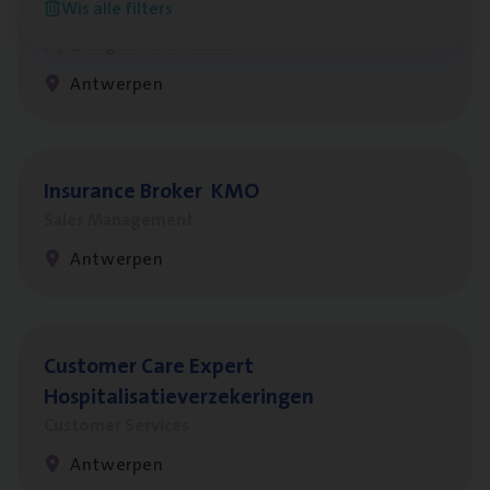
Wis alle filters
Test Ana­lyst
IT, Change & Innovation
Antwerpen
Insu­ran­ce Bro­ker
KMO
Sales Management
Antwerpen
Cus­to­mer Care Expert
Hospitalisatieverzekeringen
Customer Services
Antwerpen