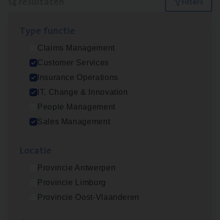
14 resultaten
Filters
Type func­tie
Dos­sier­be­heer­der ver­ze­ke­rin­gen — Soci­al
Claims Management
Pro­fit en Public
Customer Services
Insurance Operations
Insurance Operations
Antwerpen
IT, Change & Innovation
People Management
Sales Management
Advisor/​Configuratie ana­lyst Part­ner in
Benefits
Loca­tie
Insurance Operations
Provincie Antwerpen
Beveren
Provincie Limburg
Provincie Oost-Vlaanderen