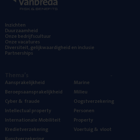
Inzich­ten
Duur­zaam­heid
Onze bedrijfs­cul­tuur
Onze vaca­tu­res
Diver­si­teit, gelijk­waar­dig­heid en inclusie
Part­ner­ships
The­ma’s
Aan­spra­ke­lijk­heid
Mari­ne
Beroeps­aan­spra­ke­lijk­heid
Mili­eu
Cyber
&
fraude
Oogst­ver­ze­ke­ring
Intel­lec­tu­al property
Per­so­nen
Inter­na­ti­o­na­le Mobiliteit
Pro­per­ty
Kre­diet­ver­ze­ke­ring
Voer­tuig
&
vloot
Kunst­ver­ze­ke­ring