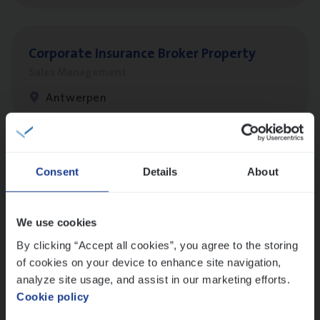
Cor­po­ra­te Insu­ran­ce Bro­ker Property
Sales Management
Antwerpen
Busi­ness Mana­ger Mari­ne Cargo
Consent
Details
About
People Management, Sales Management
Antwerpen
We use cookies
By clicking “Accept all cookies”, you agree to the storing
of cookies on your device to enhance site navigation,
Client Exe­cu­ti­ve Marine
analyze site usage, and assist in our marketing efforts.
Cookie policy
Insurance Operations