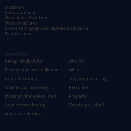
Inzich­ten
Duur­zaam­heid
Onze bedrijfs­cul­tuur
Onze vaca­tu­res
Diver­si­teit, gelijk­waar­dig­heid en inclusie
Part­ner­ships
The­ma’s
Aan­spra­ke­lijk­heid
Mari­ne
Beroeps­aan­spra­ke­lijk­heid
Mili­eu
Cyber
&
fraude
Oogst­ver­ze­ke­ring
Intel­lec­tu­al property
Per­so­nen
Inter­na­ti­o­na­le Mobiliteit
Pro­per­ty
Kre­diet­ver­ze­ke­ring
Voer­tuig
&
vloot
Kunst­ver­ze­ke­ring