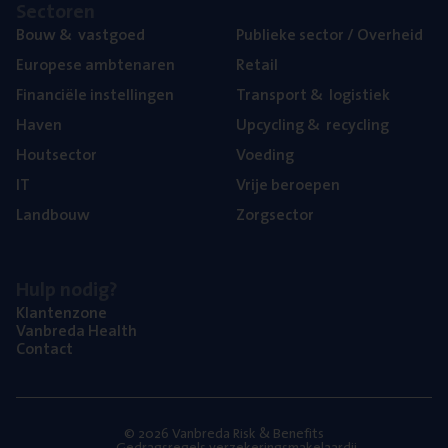
Sec­to­ren
Bouw
&
vastgoed
Publie­ke sec­tor / Overheid
Euro­pe­se ambtenaren
Retail
Finan­ci­ë­le instellingen
Trans­port
&
logistiek
Haven
Upcy­cling
&
recycling
Hout­sec­tor
Voe­ding
IT
Vrije beroe­pen
Land­bouw
Zorg­sec­tor
Hulp nodig?
Klan­ten­zo­ne
Van­b­re­da Health
Con­tact
© 2026 Vanbreda Risk & Benefits
Gedragsregels verzekeringsmakelaardij