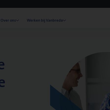
Over ons
Werken bij Vanbreda
e
e