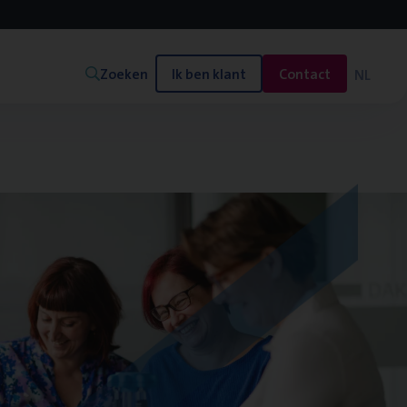
Zoeken
Ik ben klant
Contact
NL