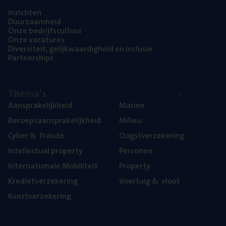
Inzich­ten
Duur­zaam­heid
Onze bedrijfs­cul­tuur
Onze vaca­tu­res
Diver­si­teit, gelijk­waar­dig­heid en inclusie
Part­ner­ships
The­ma’s
Aan­spra­ke­lijk­heid
Mari­ne
Beroeps­aan­spra­ke­lijk­heid
Mili­eu
Cyber
&
fraude
Oogst­ver­ze­ke­ring
Intel­lec­tu­al property
Per­so­nen
Inter­na­ti­o­na­le Mobiliteit
Pro­per­ty
Kre­diet­ver­ze­ke­ring
Voer­tuig
&
vloot
Kunst­ver­ze­ke­ring