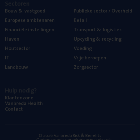
Sec­to­ren
Bouw
&
vastgoed
Publie­ke sec­tor / Overheid
Euro­pe­se ambtenaren
Retail
Finan­ci­ë­le instellingen
Trans­port
&
logistiek
Haven
Upcy­cling
&
recycling
Hout­sec­tor
Voe­ding
IT
Vrije beroe­pen
Land­bouw
Zorg­sec­tor
Hulp nodig?
Klan­ten­zo­ne
Van­b­re­da Health
Con­tact
© 2026 Vanbreda Risk & Benefits
Gedragsregels verzekeringsmakelaardij