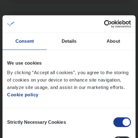
Dos­sier­be­heer­der Onder­ne­min­gen Van­b­
re­da Huys­mans — Mechelen
Insurance Operations
Consent
Details
About
Mechelen
We use cookies
By clicking “Accept all cookies”, you agree to the storing
Dos­sier­be­heer­der Gewaar­borgd Inkomen
of cookies on your device to enhance site navigation,
analyze site usage, and assist in our marketing efforts.
Insurance Operations
Cookie policy
Antwerpen
Consent
Strictly Necessary Cookies
Selection
Lees onze verhalen