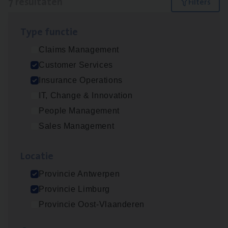
7 resultaten
Filters
Type func­tie
Dos­sier­be­heer­der ver­ze­ke­rin­gen — Soci­al
Claims Management
Pro­fit en Public
Customer Services
Insurance Operations
Insurance Operations
Antwerpen
IT, Change & Innovation
People Management
Sales Management
Advisor/​Configuratie ana­lyst Part­ner in
Benefits
Loca­tie
Insurance Operations
Provincie Antwerpen
Beveren
Provincie Limburg
Provincie Oost-Vlaanderen