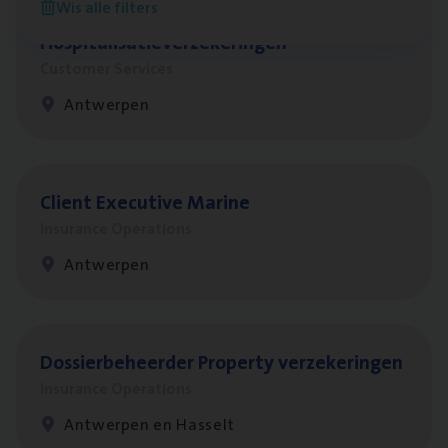
Wis alle filters
Cus­to­mer Care Expert
Hospitalisatieverzekeringen
Customer Services
Antwerpen
Client Exe­cu­ti­ve Marine
Insurance Operations
Antwerpen
Dos­sier­be­heer­der Pro­per­ty verzekeringen
Insurance Operations
Antwerpen en Hasselt