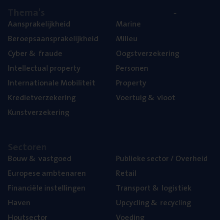
The­ma’s
Aan­spra­ke­lijk­heid
Mari­ne
Beroeps­aan­spra­ke­lijk­heid
Mili­eu
Cyber
&
fraude
Oogst­ver­ze­ke­ring
Intel­lec­tu­al property
Per­so­nen
Inter­na­ti­o­na­le Mobiliteit
Pro­per­ty
Kre­diet­ver­ze­ke­ring
Voer­tuig
&
vloot
Kunst­ver­ze­ke­ring
Sec­to­ren
Bouw
&
vastgoed
Publie­ke sec­tor / Overheid
Euro­pe­se ambtenaren
Retail
Finan­ci­ë­le instellingen
Trans­port
&
logistiek
Haven
Upcy­cling
&
recycling
Hout­sec­tor
Voe­ding