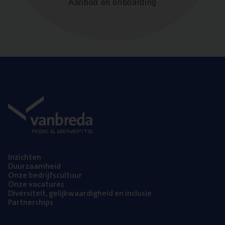
Aanbod en onboarding
Inzich­ten
Duur­zaam­heid
Onze bedrijfs­cul­tuur
Onze vaca­tu­res
Diver­si­teit, gelijk­waar­dig­heid en inclusie
Part­ner­ships