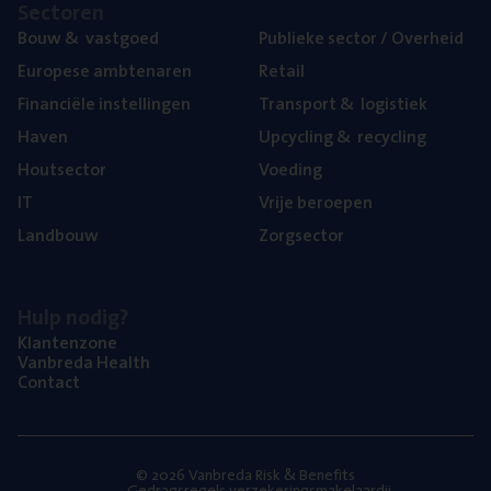
Sec­to­ren
Bouw
&
vastgoed
Publie­ke sec­tor / Overheid
Euro­pe­se ambtenaren
Retail
Finan­ci­ë­le instellingen
Trans­port
&
logistiek
Haven
Upcy­cling
&
recycling
Hout­sec­tor
Voe­ding
IT
Vrije beroe­pen
Land­bouw
Zorg­sec­tor
Hulp nodig?
Klan­ten­zo­ne
Van­b­re­da Health
Con­tact
© 2026 Vanbreda Risk & Benefits
Gedragsregels verzekeringsmakelaardij