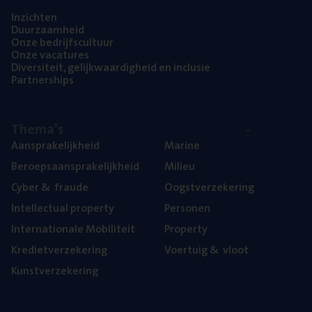
Inzich­ten
Duur­zaam­heid
Onze bedrijfs­cul­tuur
Onze vaca­tu­res
Diver­si­teit, gelijk­waar­dig­heid en inclusie
Part­ner­ships
The­ma’s
Aan­spra­ke­lijk­heid
Mari­ne
Beroeps­aan­spra­ke­lijk­heid
Mili­eu
Cyber
&
fraude
Oogst­ver­ze­ke­ring
Intel­lec­tu­al property
Per­so­nen
Inter­na­ti­o­na­le Mobiliteit
Pro­per­ty
Kre­diet­ver­ze­ke­ring
Voer­tuig
&
vloot
Kunst­ver­ze­ke­ring