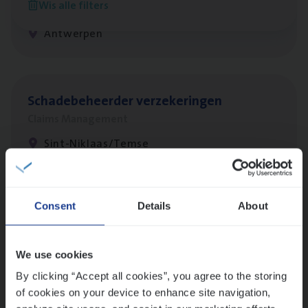
Wis alle filters
Claims Management
Antwerpen
Scha­de­be­heer­der verzekeringen
Claims Management
Sint-Niklaas/Temse
Lees onze verhalen
Consent
Details
About
Meer dan collega’s: hoe Julie en Aurélie elkaar
versterken
We use cookies
Mathias houdt van diepgaande dossiers én droge
By clicking “Accept all cookies”, you agree to the storing
humor
of cookies on your device to enhance site navigation,