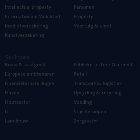
Intel­lec­tu­al property
Per­so­nen
Inter­na­ti­o­na­le Mobiliteit
Pro­per­ty
Kre­diet­ver­ze­ke­ring
Voer­tuig
&
vloot
Kunst­ver­ze­ke­ring
Sec­to­ren
Bouw
&
vastgoed
Publie­ke sec­tor / Overheid
Euro­pe­se ambtenaren
Retail
Finan­ci­ë­le instellingen
Trans­port
&
logistiek
Haven
Upcy­cling
&
recycling
Hout­sec­tor
Voe­ding
IT
Vrije beroe­pen
Land­bouw
Zorg­sec­tor