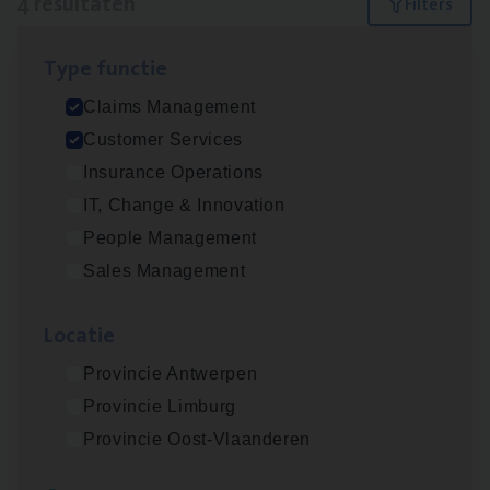
4 resultaten
Filters
Type func­tie
Claims­hand­ler Fleet
&
Bike
Claims Management
Claims Management
Customer Services
Antwerpen
Insurance Operations
IT, Change & Innovation
People Management
Cus­to­mer Care Expert
Sales Management
Hospitalisatieverzekeringen
Customer Services
Loca­tie
Antwerpen
Provincie Antwerpen
Provincie Limburg
Provincie Oost-Vlaanderen
Scha­de Expert Fleet