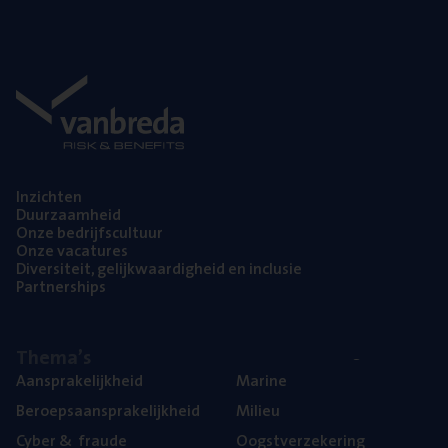
Inzich­ten
Duur­zaam­heid
Onze bedrijfs­cul­tuur
Onze vaca­tu­res
Diver­si­teit, gelijk­waar­dig­heid en inclusie
Part­ner­ships
The­ma’s
Aan­spra­ke­lijk­heid
Mari­ne
Beroeps­aan­spra­ke­lijk­heid
Mili­eu
Cyber
&
fraude
Oogst­ver­ze­ke­ring