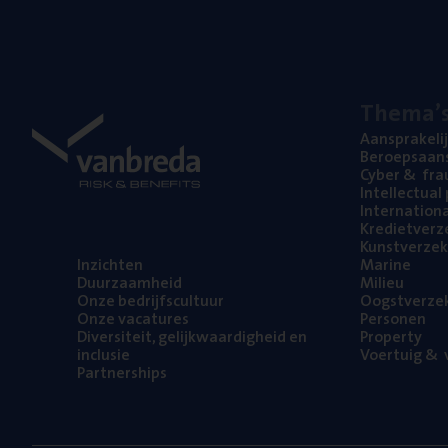
The­ma’
Aan­spra­ke­li
Beroeps­aan­s
Cyber
&
fra
Intel­lec­tu­a
Inter­na­ti­o­
Kre­diet­ver­z
Kunst­ver­ze­k
Inzich­ten
Mari­ne
Duur­zaam­heid
Mili­eu
Onze bedrijfs­cul­tuur
Oogst­ver­ze­
Onze vaca­tu­res
Per­so­nen
Diver­si­teit, gelijk­waar­dig­heid en
Pro­per­ty
inclusie
Voer­tuig
&
v
Part­ner­ships