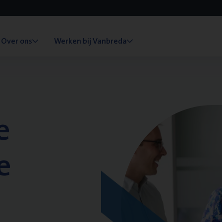
Over ons
Werken bij Vanbreda
e
e