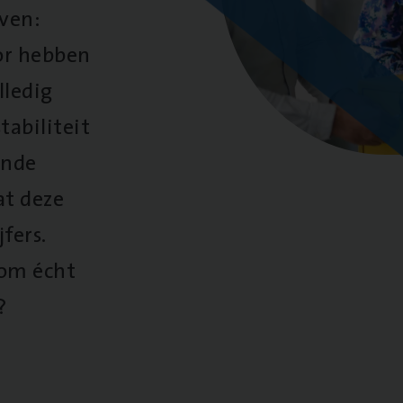
oven:
oor hebben
lledig
tabiliteit
ende
at deze
fers.
 om écht
?