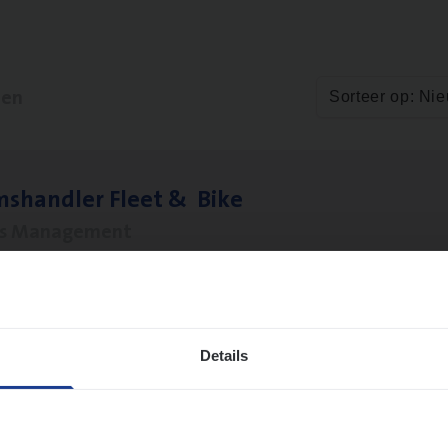
ten
Sorteer op: Ni
ms­hand­ler Fleet
&
Bike
ms Management
twerpen
Details
­de Expert Fleet
ms Management