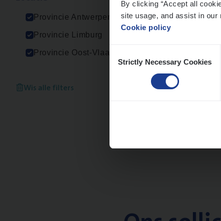
By clicking “Accept all cooki
An
site usage, and assist in our 
Provincie Antwerpen
Cookie policy
Provincie Limburg
Consent
Provincie Oost-Vlaanderen
Strictly Necessary Cookies
Selection
Scha
Clai
Wis alle filters
Sin