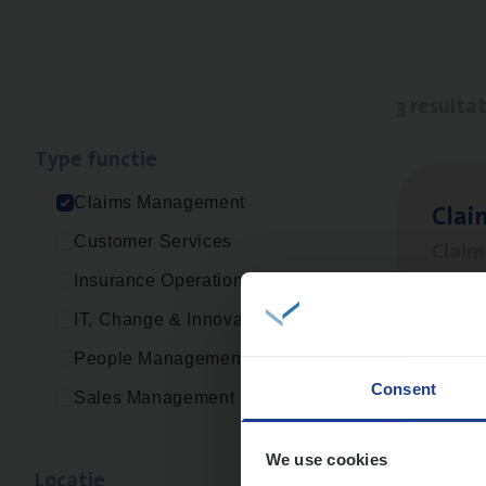
3 resulta
Type func­tie
Claims Management
Clai
Customer Services
Clai
Insurance Operations
An
IT, Change & Innovation
People Management
Consent
Sales Management
Scha
Clai
We use cookies
Loca­tie