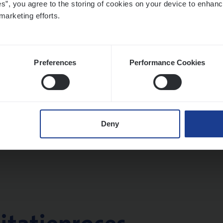
es”, you agree to the storing of cookies on your device to enhanc
twerpen
marketing efforts.
Preferences
Performance Cookies
­de­be­heer­der verzekeringen
ms Management
t-Niklaas/Temse
Deny