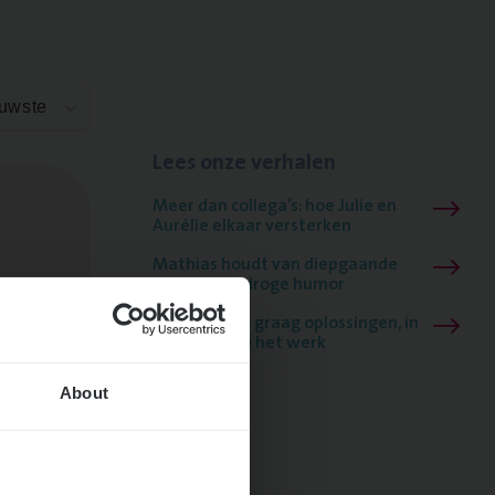
euwste
Lees onze verhalen
Meer dan collega’s: hoe Julie en
Aurélie elkaar versterken
Mathias houdt van diepgaande
dossiers én droge humor
Thalia zoekt graag oplossingen, in
games én op het werk
About