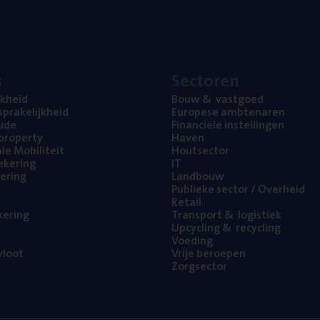
s
Sec­to­ren
jk­heid
Bouw
&
vastgoed
pra­ke­lijk­heid
Euro­pe­se ambtenaren
ude
Finan­ci­ë­le instellingen
l property
Haven
na­le Mobiliteit
Hout­sec­tor
e­ke­ring
IT
e­ring
Land­bouw
Publie­ke sec­tor / Overheid
Retail
ke­ring
Trans­port
&
logistiek
Upcy­cling
&
recycling
Voe­ding
loot
Vrije beroe­pen
Zorg­sec­tor