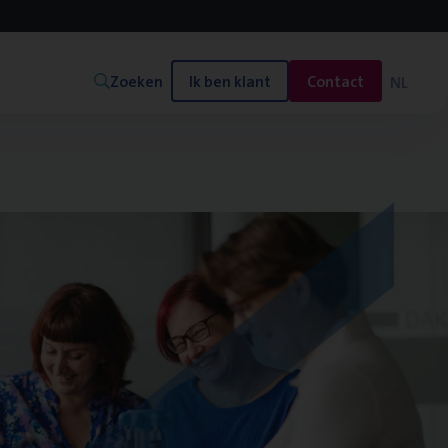
Zoeken
Ik ben klant
Contact
NL