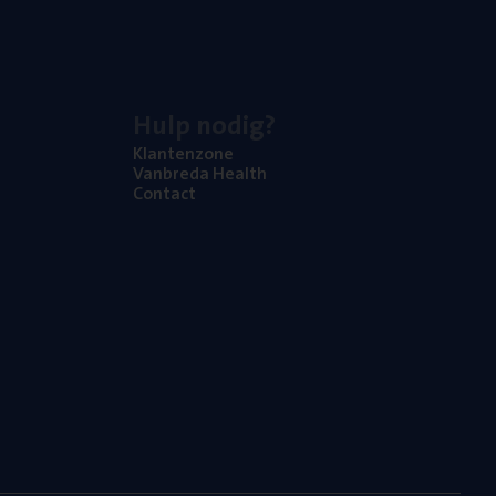
Hulp nodig?
Klan­ten­zo­ne
Van­b­re­da Health
Con­tact