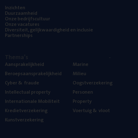
Inzich­ten
Duur­zaam­heid
Onze bedrijfs­cul­tuur
Onze vaca­tu­res
Diver­si­teit, gelijk­waar­dig­heid en inclusie
Part­ner­ships
The­ma’s
Aan­spra­ke­lijk­heid
Mari­ne
Beroeps­aan­spra­ke­lijk­heid
Mili­eu
Cyber
&
fraude
Oogst­ver­ze­ke­ring
Intel­lec­tu­al property
Per­so­nen
Inter­na­ti­o­na­le Mobiliteit
Pro­per­ty
Kre­diet­ver­ze­ke­ring
Voer­tuig
&
vloot
Kunst­ver­ze­ke­ring