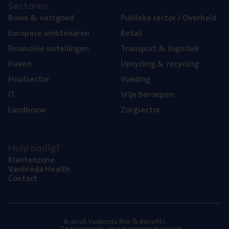
Sec­to­ren
Bouw
&
vastgoed
Publie­ke sec­tor / Overheid
Euro­pe­se ambtenaren
Retail
Finan­ci­ë­le instellingen
Trans­port
&
logistiek
Haven
Upcy­cling
&
recycling
Hout­sec­tor
Voe­ding
IT
Vrije beroe­pen
Land­bouw
Zorg­sec­tor
Hulp nodig?
Klan­ten­zo­ne
Van­b­re­da Health
Con­tact
© 2026 Vanbreda Risk & Benefits
Gedragsregels verzekeringsmakelaardij