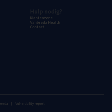
Hulp nodig?
Klan­ten­zo­ne
Van­b­re­da Health
Con­tact
nbreda
Vulnerability report