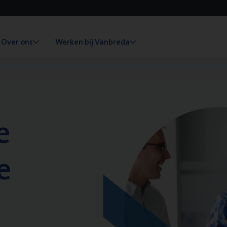
Over ons
Werken bij Vanbreda
e
e