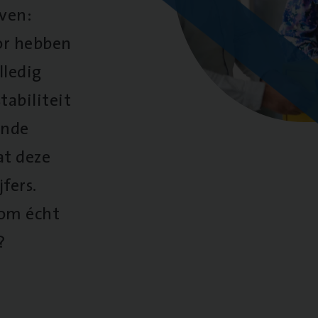
oven:
oor hebben
lledig
tabiliteit
ende
at deze
fers.
 om écht
?