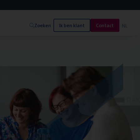
Zoeken
Ik ben klant
Contact
NL