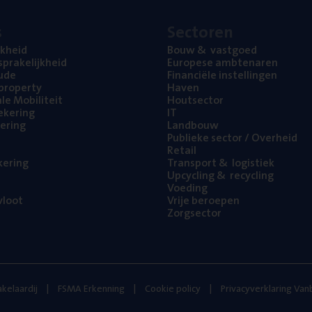
s
Sec­to­ren
jk­heid
Bouw
&
vastgoed
pra­ke­lijk­heid
Euro­pe­se ambtenaren
ude
Finan­ci­ë­le instellingen
l property
Haven
na­le Mobiliteit
Hout­sec­tor
e­ke­ring
IT
e­ring
Land­bouw
Publie­ke sec­tor / Overheid
Retail
ke­ring
Trans­port
&
logistiek
Upcy­cling
&
recycling
Voe­ding
loot
Vrije beroe­pen
Zorg­sec­tor
kelaardij
FSMA Erkenning
Cookie policy
Privacyverklaring Va