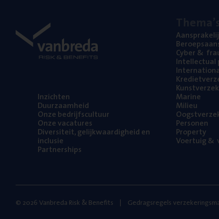
The­ma’
Aan­spra­ke­li
Beroeps­aan­s
Cyber
&
fra
Intel­lec­tu­a
Inter­na­ti­o­
Kre­diet­ver­z
Kunst­ver­ze­k
Inzich­ten
Mari­ne
Duur­zaam­heid
Mili­eu
Onze bedrijfs­cul­tuur
Oogst­ver­ze­
Onze vaca­tu­res
Per­so­nen
Diver­si­teit, gelijk­waar­dig­heid en
Pro­per­ty
inclusie
Voer­tuig
&
v
Part­ner­ships
© 2026 Vanbreda Risk & Benefits
Gedragsregels verzekeringsma