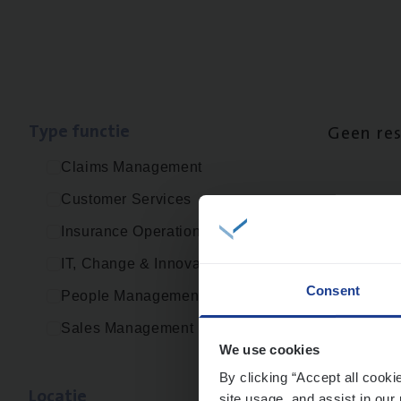
Type func­tie
Geen re
Claims Management
Customer Services
Insurance Operations
IT, Change & Innovation
Consent
People Management
Sales Management
We use cookies
By clicking “Accept all cooki
Loca­tie
site usage, and assist in our 