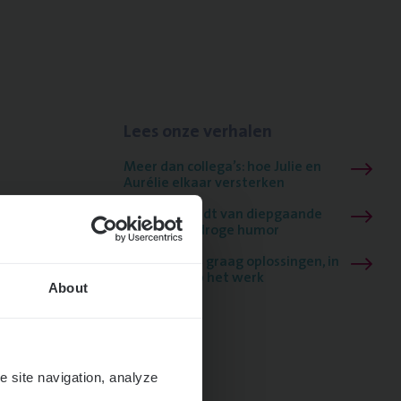
Lees onze verhalen
Meer dan collega’s: hoe Julie en
Aurélie elkaar versterken
Mathias houdt van diepgaande
dossiers én droge humor
Thalia zoekt graag oplossingen, in
games én op het werk
About
e site navigation, analyze