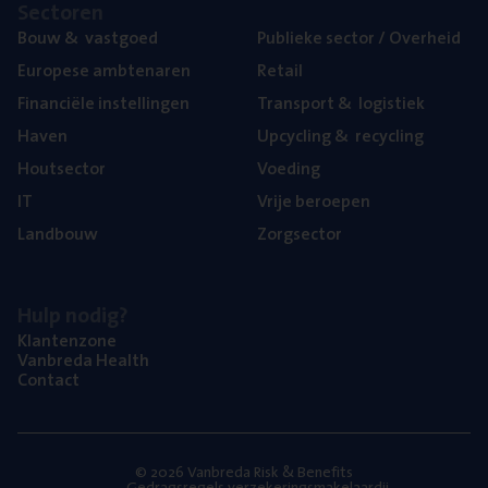
Sec­to­ren
Bouw
&
vastgoed
Publie­ke sec­tor / Overheid
Euro­pe­se ambtenaren
Retail
Finan­ci­ë­le instellingen
Trans­port
&
logistiek
Haven
Upcy­cling
&
recycling
Hout­sec­tor
Voe­ding
IT
Vrije beroe­pen
Land­bouw
Zorg­sec­tor
Hulp nodig?
Klan­ten­zo­ne
Van­b­re­da Health
Con­tact
© 2026 Vanbreda Risk & Benefits
Gedragsregels verzekeringsmakelaardij