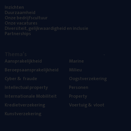
Inzich­ten
Duur­zaam­heid
Onze bedrijfs­cul­tuur
Onze vaca­tu­res
Diver­si­teit, gelijk­waar­dig­heid en inclusie
Part­ner­ships
The­ma’s
Aan­spra­ke­lijk­heid
Mari­ne
Beroeps­aan­spra­ke­lijk­heid
Mili­eu
Cyber
&
fraude
Oogst­ver­ze­ke­ring
Intel­lec­tu­al property
Per­so­nen
Inter­na­ti­o­na­le Mobiliteit
Pro­per­ty
Kre­diet­ver­ze­ke­ring
Voer­tuig
&
vloot
Kunst­ver­ze­ke­ring