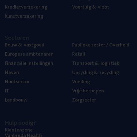
Kre­diet­ver­ze­ke­ring
Voer­tuig
&
vloot
Kunst­ver­ze­ke­ring
Sec­to­ren
Bouw
&
vastgoed
Publie­ke sec­tor / Overheid
Euro­pe­se ambtenaren
Retail
Finan­ci­ë­le instellingen
Trans­port
&
logistiek
Haven
Upcy­cling
&
recycling
Hout­sec­tor
Voe­ding
IT
Vrije beroe­pen
Land­bouw
Zorg­sec­tor
Hulp nodig?
Klan­ten­zo­ne
Van­b­re­da Health