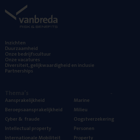
Inzich­ten
Duur­zaam­heid
Onze bedrijfs­cul­tuur
Onze vaca­tu­res
Diver­si­teit, gelijk­waar­dig­heid en inclusie
Part­ner­ships
The­ma’s
Aan­spra­ke­lijk­heid
Mari­ne
Beroeps­aan­spra­ke­lijk­heid
Mili­eu
Cyber
&
fraude
Oogst­ver­ze­ke­ring
Intel­lec­tu­al property
Per­so­nen
Inter­na­ti­o­na­le Mobiliteit
Pro­per­ty