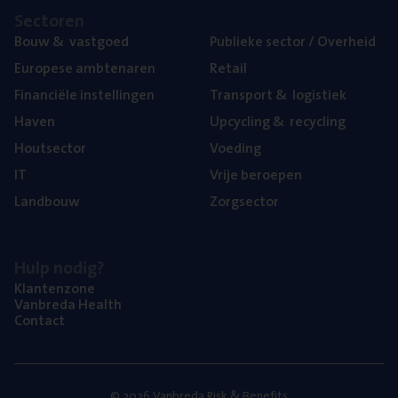
Sec­to­ren
Bouw
&
vastgoed
Publie­ke sec­tor / Overheid
Euro­pe­se ambtenaren
Retail
Finan­ci­ë­le instellingen
Trans­port
&
logistiek
Haven
Upcy­cling
&
recycling
Hout­sec­tor
Voe­ding
IT
Vrije beroe­pen
Land­bouw
Zorg­sec­tor
Hulp nodig?
Klan­ten­zo­ne
Van­b­re­da Health
Con­tact
© 2026 Vanbreda Risk & Benefits