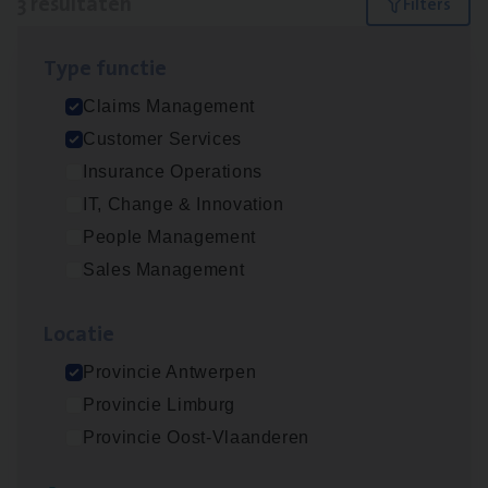
3 resultaten
Filters
Type func­tie
Claims­hand­ler Fleet
&
Bike
Claims Management
Claims Management
Customer Services
Antwerpen
Insurance Operations
IT, Change & Innovation
People Management
Cus­to­mer Care Expert
Sales Management
Hospitalisatieverzekeringen
Customer Services
Loca­tie
Antwerpen
Provincie Antwerpen
Provincie Limburg
Provincie Oost-Vlaanderen
Scha­de Expert Fleet