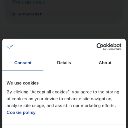
Wis alle filters
Claims Management
Antwerpen
Lees onze verhalen
Meer dan collega’s: hoe Julie en Aurélie elkaar
versterken
Consent
Details
About
Mathias houdt van diepgaande dossiers én droge
humor
Thalia zoekt graag oplossingen, in games én op het
We use cookies
werk
By clicking “Accept all cookies”, you agree to the storing
of cookies on your device to enhance site navigation,
analyze site usage, and assist in our marketing efforts.
Ons sollicitatieproces
Cookie policy