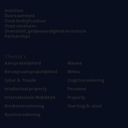
Inzich­ten
Duur­zaam­heid
Onze bedrijfs­cul­tuur
Onze vaca­tu­res
Diver­si­teit, gelijk­waar­dig­heid en inclusie
Part­ner­ships
The­ma’s
Aan­spra­ke­lijk­heid
Mari­ne
Beroeps­aan­spra­ke­lijk­heid
Mili­eu
Cyber
&
fraude
Oogst­ver­ze­ke­ring
Intel­lec­tu­al property
Per­so­nen
Inter­na­ti­o­na­le Mobiliteit
Pro­per­ty
Kre­diet­ver­ze­ke­ring
Voer­tuig
&
vloot
Kunst­ver­ze­ke­ring