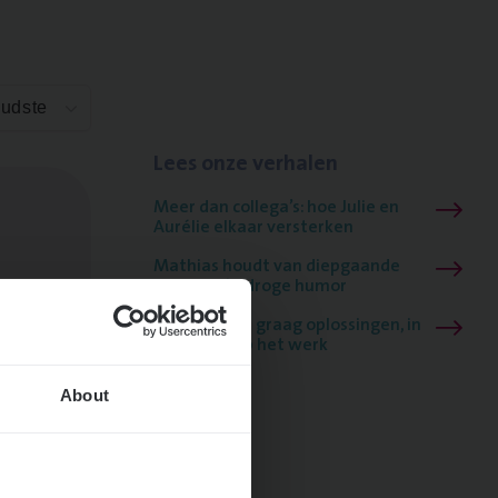
Oudste
Lees onze verhalen
Meer dan collega’s: hoe Julie en
Aurélie elkaar versterken
Mathias houdt van diepgaande
dossiers én droge humor
Thalia zoekt graag oplossingen, in
games én op het werk
About