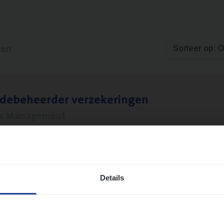
ten
Sorteer op: 
­de­be­heer­der verzekeringen
ms Management
t-Niklaas/Temse
Details
­de Expert Fleet
ms Management