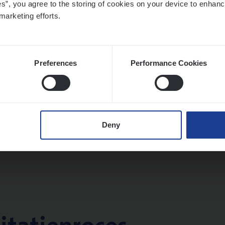
es”, you agree to the storing of cookies on your device to enhanc
twerpen
marketing efforts.
Preferences
Performance Cookies
ms­hand­ler Fleet
&
Bike
ms Management
twerpen
Deny