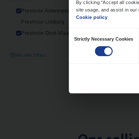
By clicking “Accept all cooki
An
site usage, and assist in our 
Provincie Antwerpen
Cookie policy
Provincie Limburg
Consent
Provincie Oost-Vlaanderen
Strictly Necessary Cookies
Selection
Clai
Clai
Wis alle filters
An