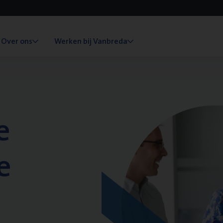
Over ons
Werken bij Vanbreda
e
e