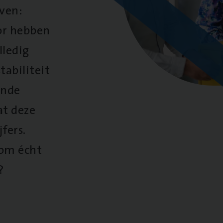
oven:
oor hebben
lledig
tabiliteit
ende
at deze
fers.
 om écht
?