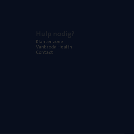
Hulp nodig?
Klan­ten­zo­ne
Van­b­re­da Health
Con­tact