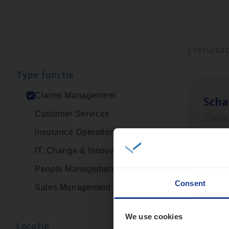
3 resulta
Type func­tie
Claims Management
Scha
Customer Services
Clai
Insurance Operations
Sin
IT, Change & Innovation
People Management
Consent
Sales Management
Scha
Clai
We use cookies
Loca­tie