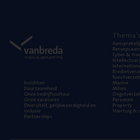
The­ma’
Aan­spra­ke­li
Beroeps­aan­s
Cyber
&
fra
Intel­lec­tu­a
Inter­na­ti­o­
Kre­diet­ver­z
Kunst­ver­ze­k
Inzich­ten
Mari­ne
Duur­zaam­heid
Mili­eu
Onze bedrijfs­cul­tuur
Oogst­ver­ze­
Onze vaca­tu­res
Per­so­nen
Diver­si­teit, gelijk­waar­dig­heid en
Pro­per­ty
inclusie
Voer­tuig
&
v
Part­ner­ships