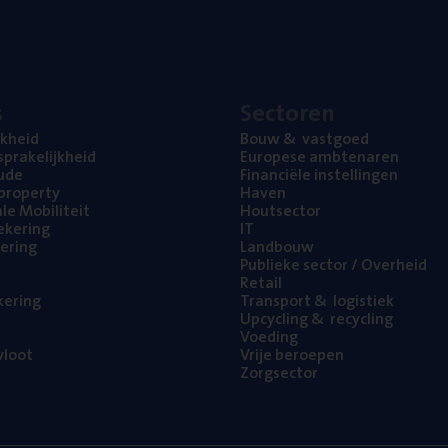
s
Sec­to­ren
jk­heid
Bouw
&
vastgoed
pra­ke­lijk­heid
Euro­pe­se ambtenaren
ude
Finan­ci­ë­le instellingen
l property
Haven
na­le Mobiliteit
Hout­sec­tor
e­ke­ring
IT
e­ring
Land­bouw
Publie­ke sec­tor / Overheid
Retail
ke­ring
Trans­port
&
logistiek
Upcy­cling
&
recycling
Voe­ding
loot
Vrije beroe­pen
Zorg­sec­tor