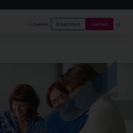
Zoeken
Ik ben klant
Contact
NL