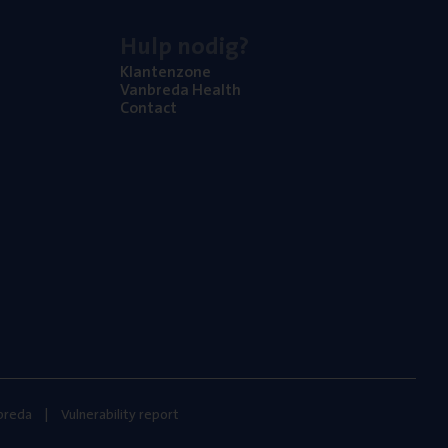
Hulp nodig?
Klan­ten­zo­ne
Van­b­re­da Health
Con­tact
nbreda
Vulnerability report