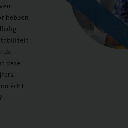
oven:
oor hebben
lledig
tabiliteit
ende
at deze
fers.
 om écht
?