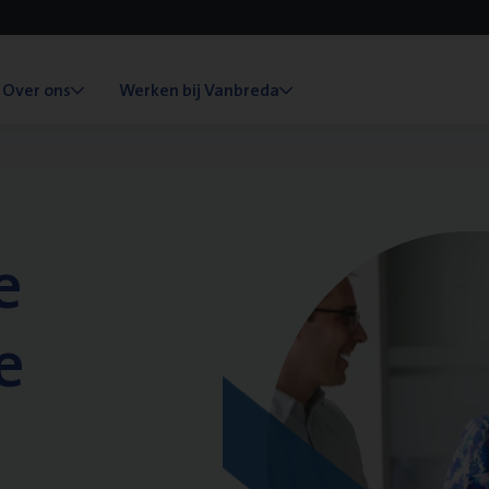
Over ons
Werken bij Vanbreda
e
e