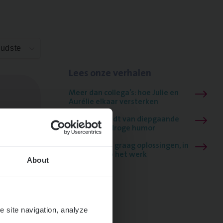
Oudste
Lees onze verhalen
Meer dan collega’s: hoe Julie en
Aurélie elkaar versterken
Mathias houdt van diepgaande
dossiers én droge humor
Thalia zoekt graag oplossingen, in
games én op het werk
About
e site navigation, analyze