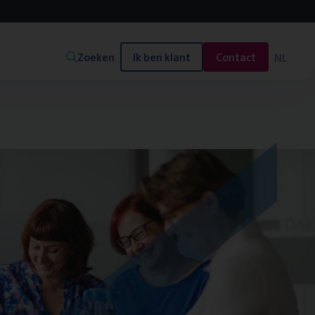
Zoeken
Ik ben klant
Contact
NL