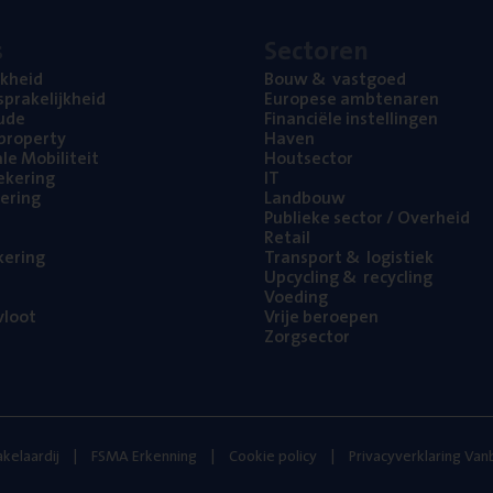
s
Sec­to­ren
jk­heid
Bouw
&
vastgoed
pra­ke­lijk­heid
Euro­pe­se ambtenaren
ude
Finan­ci­ë­le instellingen
l property
Haven
na­le Mobiliteit
Hout­sec­tor
e­ke­ring
IT
e­ring
Land­bouw
Publie­ke sec­tor / Overheid
Retail
ke­ring
Trans­port
&
logistiek
Upcy­cling
&
recycling
Voe­ding
loot
Vrije beroe­pen
Zorg­sec­tor
kelaardij
FSMA Erkenning
Cookie policy
Privacyverklaring Va