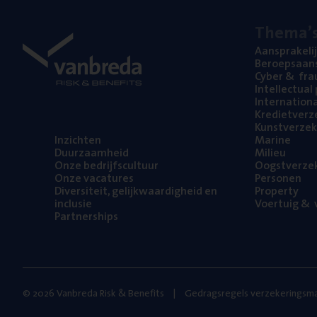
The­ma’
Aan­spra­ke­li
Beroeps­aan­s
Cyber
&
fra
Intel­lec­tu­a
Inter­na­ti­o­
Kre­diet­ver­z
Kunst­ver­ze­k
Inzich­ten
Mari­ne
Duur­zaam­heid
Mili­eu
Onze bedrijfs­cul­tuur
Oogst­ver­ze­
Onze vaca­tu­res
Per­so­nen
Diver­si­teit, gelijk­waar­dig­heid en
Pro­per­ty
inclusie
Voer­tuig
&
v
Part­ner­ships
© 2026 Vanbreda Risk & Benefits
Gedragsregels verzekeringsma