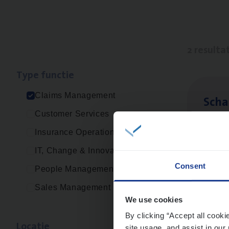
2 resulta
Type func­tie
Claims Management
Scha
Customer Services
Clai
Insurance Operations
An
IT, Change & Innovation
Consent
People Management
Sales Management
Clai
We use cookies
Clai
By clicking “Accept all cooki
Loca­tie
site usage, and assist in our 