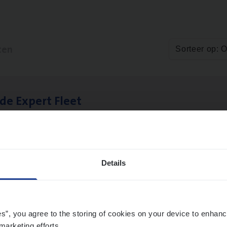
ten
Sorteer op: 
­de Expert Fleet
ms Management
twerpen
Details
ms­hand­ler Fleet
&
Bike
ms Management
es”, you agree to the storing of cookies on your device to enhanc
marketing efforts.