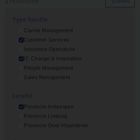
4 resultaten
Filters
Type func­tie
IT
Busi­ness Analyst
Claims Management
IT, Change & Innovation
Customer Services
Antwerpen
Insurance Operations
IT, Change & Innovation
People Management
(Agi­le)
IT
Pro­ject Manager
Sales Management
IT, Change & Innovation
Loca­tie
Antwerpen
Provincie Antwerpen
Provincie Limburg
Cus­to­mer Care Expert
Provincie Oost-Vlaanderen
Hospitalisatieverzekeringen