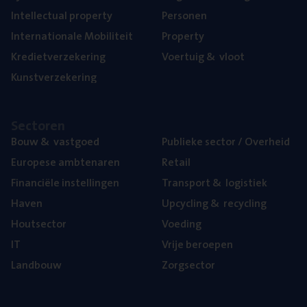
Intel­lec­tu­al property
Per­so­nen
Inter­na­ti­o­na­le Mobiliteit
Pro­per­ty
Kre­diet­ver­ze­ke­ring
Voer­tuig
&
vloot
Kunst­ver­ze­ke­ring
Sec­to­ren
Bouw
&
vastgoed
Publie­ke sec­tor / Overheid
Euro­pe­se ambtenaren
Retail
Finan­ci­ë­le instellingen
Trans­port
&
logistiek
Haven
Upcy­cling
&
recycling
Hout­sec­tor
Voe­ding
IT
Vrije beroe­pen
Land­bouw
Zorg­sec­tor