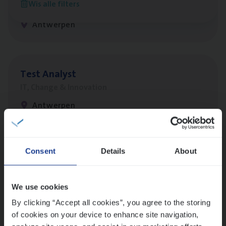
Wis alle filters
Customer Services
Antwerpen
Test Ana­lyst
IT, Change & Innovation
Antwerpen
Lees onze verhalen
Consent
Details
About
Meer dan collega’s: hoe Julie en Aurélie elkaar
versterken
We use cookies
Mathias houdt van diepgaande dossiers én droge
By clicking “Accept all cookies”, you agree to the storing
humor
of cookies on your device to enhance site navigation,