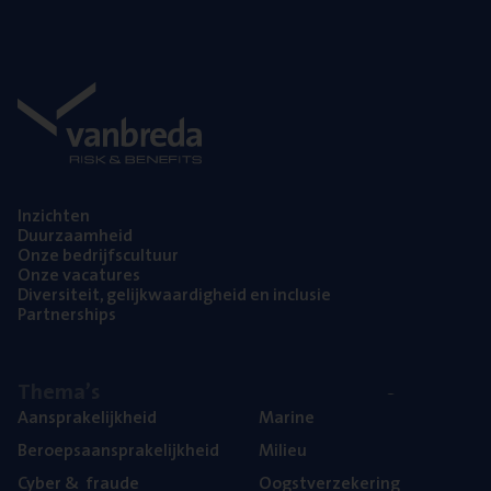
Inzich­ten
Duur­zaam­heid
Onze bedrijfs­cul­tuur
Onze vaca­tu­res
Diver­si­teit, gelijk­waar­dig­heid en inclusie
Part­ner­ships
The­ma’s
Aan­spra­ke­lijk­heid
Mari­ne
Beroeps­aan­spra­ke­lijk­heid
Mili­eu
Cyber
&
fraude
Oogst­ver­ze­ke­ring