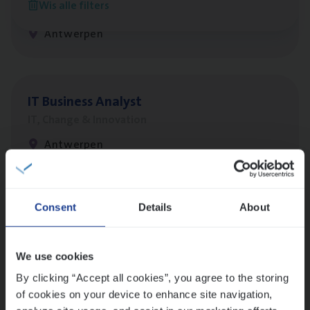
Wis alle filters
IT, Change & Innovation
Antwerpen
IT
Busi­ness Analyst
IT, Change & Innovation
Antwerpen
Lees onze verhalen
Consent
Details
About
Meer dan collega’s: hoe Julie en Aurélie elkaar
versterken
We use cookies
Mathias houdt van diepgaande dossiers én droge
By clicking “Accept all cookies”, you agree to the storing
humor
of cookies on your device to enhance site navigation,