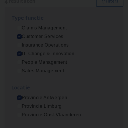
4 resultaten
Filters
Type func­tie
Test Ana­lyst
Claims Management
IT, Change & Innovation
Customer Services
Antwerpen
Insurance Operations
IT, Change & Innovation
People Management
Cus­to­mer Care Expert
Sales Management
Hospitalisatieverzekeringen
Customer Services
Loca­tie
Antwerpen
Provincie Antwerpen
Provincie Limburg
Provincie Oost-Vlaanderen
(Agi­le)
IT
Pro­ject Manager