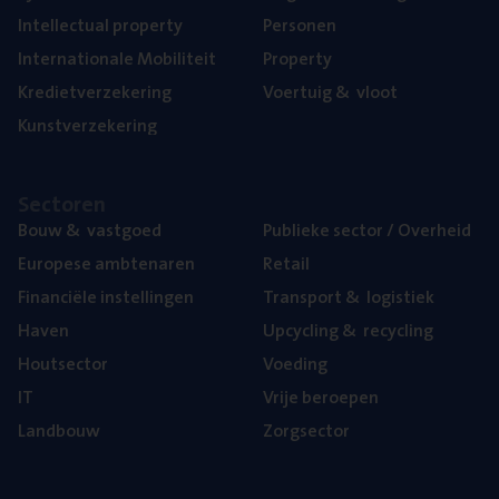
Intel­lec­tu­al property
Per­so­nen
Inter­na­ti­o­na­le Mobiliteit
Pro­per­ty
Kre­diet­ver­ze­ke­ring
Voer­tuig
&
vloot
Kunst­ver­ze­ke­ring
Sec­to­ren
Bouw
&
vastgoed
Publie­ke sec­tor / Overheid
Euro­pe­se ambtenaren
Retail
Finan­ci­ë­le instellingen
Trans­port
&
logistiek
Haven
Upcy­cling
&
recycling
Hout­sec­tor
Voe­ding
IT
Vrije beroe­pen
Land­bouw
Zorg­sec­tor