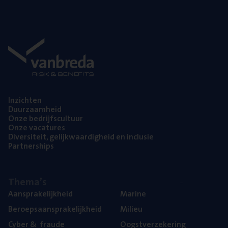
Inzich­ten
Duur­zaam­heid
Onze bedrijfs­cul­tuur
Onze vaca­tu­res
Diver­si­teit, gelijk­waar­dig­heid en inclusie
Part­ner­ships
The­ma’s
Aan­spra­ke­lijk­heid
Mari­ne
Beroeps­aan­spra­ke­lijk­heid
Mili­eu
Cyber
&
fraude
Oogst­ver­ze­ke­ring