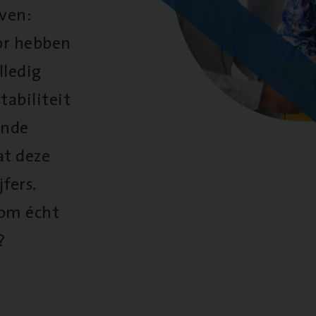
oven:
oor hebben
lledig
tabiliteit
ende
at deze
fers.
 om écht
?