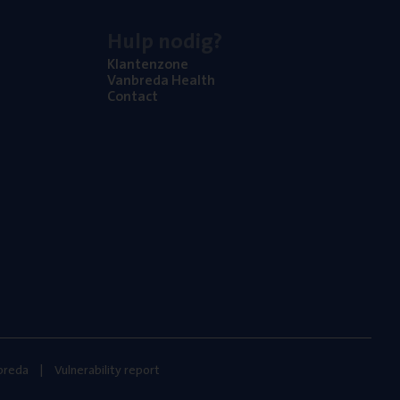
Hulp nodig?
Klan­ten­zo­ne
Van­b­re­da Health
Con­tact
nbreda
Vulnerability report