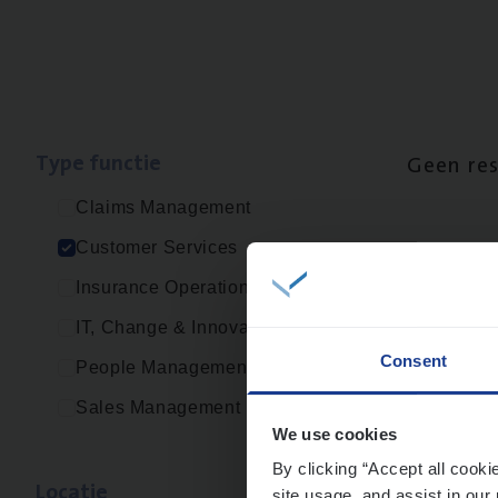
Type func­tie
Geen re
Claims Management
Customer Services
Insurance Operations
IT, Change & Innovation
Consent
People Management
Sales Management
We use cookies
By clicking “Accept all cooki
Loca­tie
site usage, and assist in our 