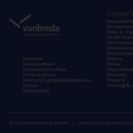
The­ma’
Aan­spra­ke­li
Beroeps­aan­s
Cyber
&
fra
Intel­lec­tu­a
Inter­na­ti­o­
Kre­diet­ver­z
Kunst­ver­ze­k
Inzich­ten
Mari­ne
Duur­zaam­heid
Mili­eu
Onze bedrijfs­cul­tuur
Oogst­ver­ze­
Onze vaca­tu­res
Per­so­nen
Diver­si­teit, gelijk­waar­dig­heid en
Pro­per­ty
inclusie
Voer­tuig
&
v
Part­ner­ships
© 2026 Vanbreda Risk & Benefits
Gedragsregels verzekeringsma