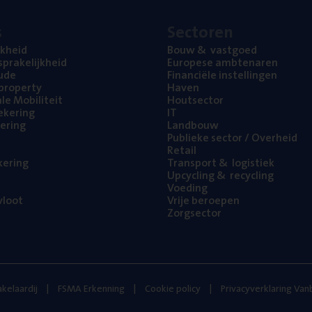
s
Sec­to­ren
jk­heid
Bouw
&
vastgoed
pra­ke­lijk­heid
Euro­pe­se ambtenaren
ude
Finan­ci­ë­le instellingen
l property
Haven
na­le Mobiliteit
Hout­sec­tor
e­ke­ring
IT
e­ring
Land­bouw
Publie­ke sec­tor / Overheid
Retail
ke­ring
Trans­port
&
logistiek
Upcy­cling
&
recycling
Voe­ding
loot
Vrije beroe­pen
Zorg­sec­tor
kelaardij
FSMA Erkenning
Cookie policy
Privacyverklaring Va