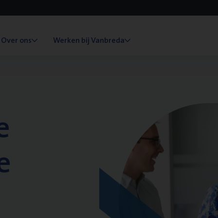
Over ons
Werken bij Vanbreda
e
e