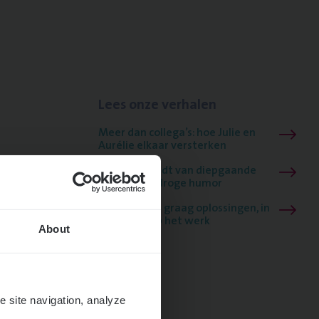
Lees onze verhalen
Meer dan collega’s: hoe Julie en
Aurélie elkaar versterken
Mathias houdt van diepgaande
dossiers én droge humor
Thalia zoekt graag oplossingen, in
games én op het werk
About
e site navigation, analyze