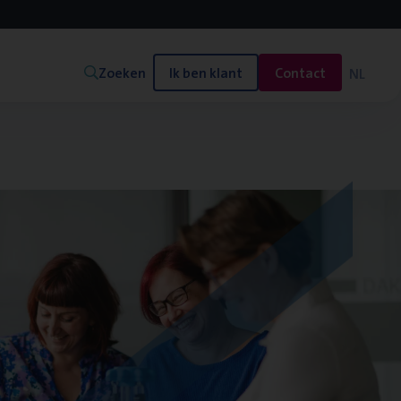
Zoeken
Ik ben klant
Contact
NL