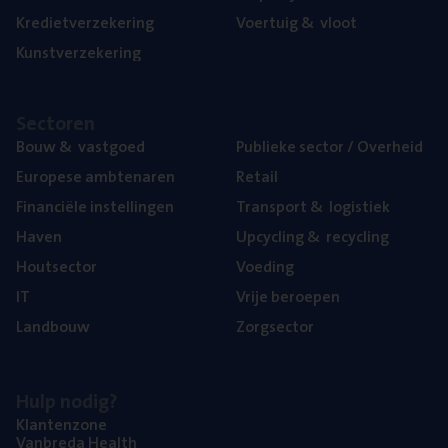
Kre­diet­ver­ze­ke­ring
Voer­tuig
&
vloot
Kunst­ver­ze­ke­ring
Sec­to­ren
Bouw
&
vastgoed
Publie­ke sec­tor / Overheid
Euro­pe­se ambtenaren
Retail
Finan­ci­ë­le instellingen
Trans­port
&
logistiek
Haven
Upcy­cling
&
recycling
Hout­sec­tor
Voe­ding
IT
Vrije beroe­pen
Land­bouw
Zorg­sec­tor
Hulp nodig?
Klan­ten­zo­ne
Van­b­re­da Health