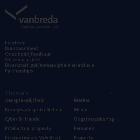
Inzich­ten
Duur­zaam­heid
Onze bedrijfs­cul­tuur
Onze vaca­tu­res
Diver­si­teit, gelijk­waar­dig­heid en inclusie
Part­ner­ships
The­ma’s
Aan­spra­ke­lijk­heid
Mari­ne
Beroeps­aan­spra­ke­lijk­heid
Mili­eu
Cyber
&
fraude
Oogst­ver­ze­ke­ring
Intel­lec­tu­al property
Per­so­nen
Inter­na­ti­o­na­le Mobiliteit
Pro­per­ty